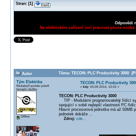
Stran:
[
1
]
Odpovědi n
Na elektrickém zařízení smí pracovat pouze osoba s
Téma: TECON: PLC Productivity 3000 (Př
Autor
Tým Elektrika
TECON: PLC Productivity 300
Redaktoři portálu právě
«
kdy:
04.06.2014, 10:02 »
konající službu
TECON: PLC Productivity 3000
TIP - Modulární programovateln
ý řídící 
spojující v sobě nejlepší vlastnosti PC říd
Hlavní procesorová jednotka má až 50MB pa
jednotek dokáže ...
Offline
Zdroj:
zde...