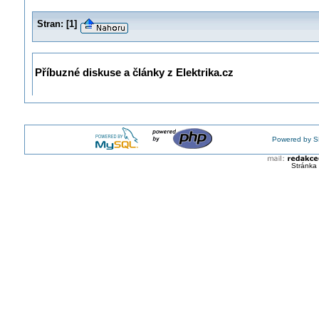
Stran:
[
1
]
Příbuzné diskuse a články z Elektrika.cz
Powered by S
Stránka 