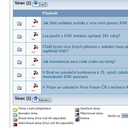
Stran:
[
1
]
Předmět
Jak řešit ovládání svítidla z více míst pomocí KNX
Lze použít v KNX instalaci spínaný 24V zdroj?
Chtěli byste více živých přenosů v reálném čase ja
například KNX?
Jak konvertovat ascii code znaku na string?
V Brně se uskuteční konference k 25. výročí založ
mezinárodní KNX asociace
V Praze se uskuteční První Forum ČR o technice
Stran:
[
1
]
Téma s tvým příspěvkem
Zamčené téma
Normální téma
Připíchnuté téma
Skočit na
:
Žhavé téma (Více než 40 odpovědí)
Anketa
Velmi žhavé téma (Více než 60 odpovědí)