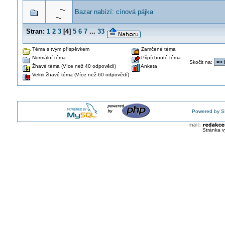
Bazar nabízí: cínová pájka
Stran:
1
2
3
[
4
]
5
6
7
...
33
Téma s tvým příspěvkem
Zamčené téma
Normální téma
Připíchnuté téma
Skočit na
:
Žhavé téma (Více než 40 odpovědí)
Anketa
Velmi žhavé téma (Více než 60 odpovědí)
Powered by S
Stránka v