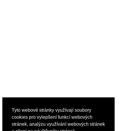
Tyto webové stránky využívají soubory
cookies pro vylepšení funkcí webových
stránek, analýzu využívání webových stránek