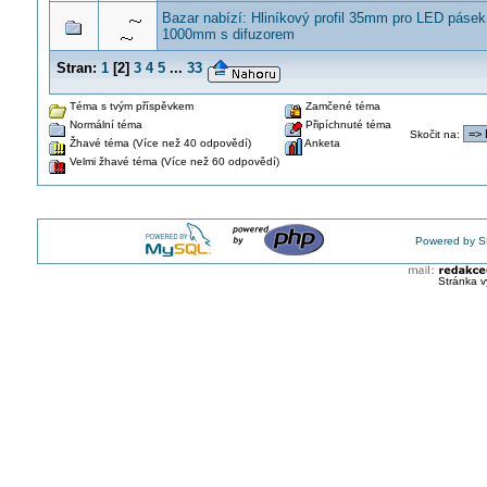
Bazar nabízí: Hliníkový profil 35mm pro LED páse
1000mm s difuzorem
Stran:
1
[
2
]
3
4
5
...
33
Téma s tvým příspěvkem
Zamčené téma
Normální téma
Připíchnuté téma
Skočit na
:
Žhavé téma (Více než 40 odpovědí)
Anketa
Velmi žhavé téma (Více než 60 odpovědí)
Powered by S
Stránka v