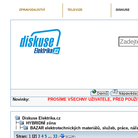
ZPRAVODAJSTVÍ
TELEVIZE
DISKUSE
Novinky:
PROSÍME VŠECHNY UŽIVATELE, PŘED POUŽITÍM 
Diskuse Elektrika.cz
HYBRIDNÍ zóna
BAZAR elektrotechnických materiálů, služeb, práce, nářad
Stran:
1
[
2
]
3
4
5
...
33