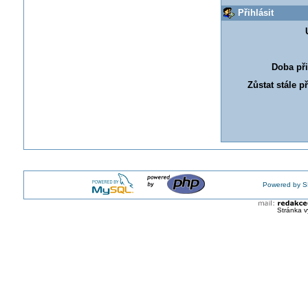
Přihlásit
Doba při
Zůstat stále p
Powered by S
Stránka v