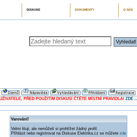
DISKUSE
DOKUMENTY
O NÁS
ELE, PŘED POUŽITÍM DISKUSÍ ČTĚTE MÍSTNÍ PRAVIDLA!
ZDE ..
Varování!
Velmi lituji, ale nemůžeš si prohlížet žádný profil.
Přihlásit nebo registrovat na Diskuse Elektrika.cz se můžete
zde