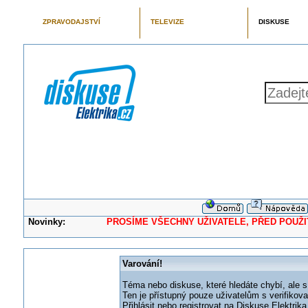
ZPRAVODAJSTVÍ
TELEVIZE
DISKUSE
Novinky:
PROSÍME VŠECHNY UŽIVATELE, PŘED POUŽITÍM 
Varování!
Téma nebo diskuse, které hledáte chybí, ale s
Ten je přístupný pouze uživatelům s verifikov
Přihlásit nebo registrovat na Diskuse Elektri