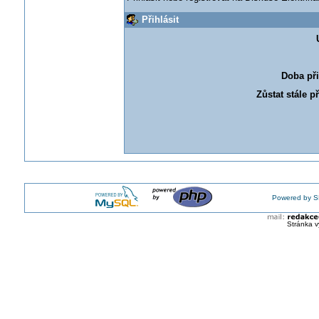
Přihlásit
Doba při
Zůstat stále p
Powered by S
Stránka v