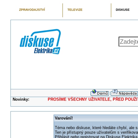
ZPRAVODAJSTVÍ
TELEVIZE
DISKUSE
Novinky:
PROSÍME VŠECHNY UŽIVATELE, PŘED POUŽITÍM 
Varování!
Téma nebo diskuse, které hledáte chybí, ale s
Ten je přístupný pouze uživatelům s verifikov
Přihlásit nebo registrovat na Diskuse Elektri