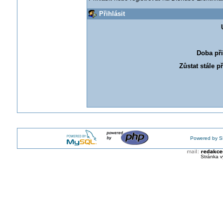
Přihlásit
Doba při
Zůstat stále p
Powered by S
Stránka v