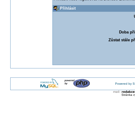
Přihlásit
Doba při
Zůstat stále p
Powered by S
Stránka v