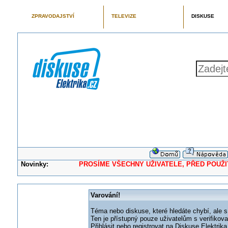
ZPRAVODAJSTVÍ
TELEVIZE
DISKUSE
Novinky:
PROSÍME VŠECHNY UŽIVATELE, PŘED POUŽITÍM 
Varování!
Téma nebo diskuse, které hledáte chybí, ale s
Ten je přístupný pouze uživatelům s verifikov
Přihlásit nebo registrovat na Diskuse Elektri