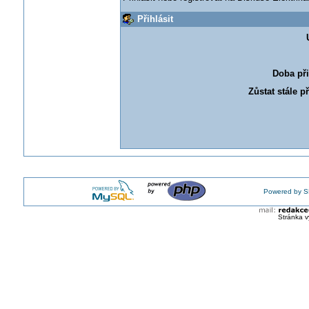
Přihlásit
Doba při
Zůstat stále p
Powered by S
Stránka v