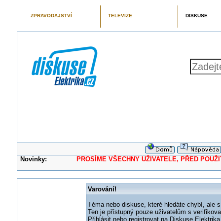
ZPRAVODAJSTVÍ
TELEVIZE
DISKUSE
Novinky:
PROSÍME VŠECHNY UŽIVATELE, PŘED POUŽITÍM 
Varování!
Téma nebo diskuse, které hledáte chybí, ale s
Ten je přístupný pouze uživatelům s verifikov
Přihlásit nebo registrovat na Diskuse Elektri