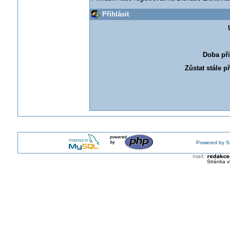
Přihlásit
Doba při
Zůstat stále p
Powered by S
Stránka v