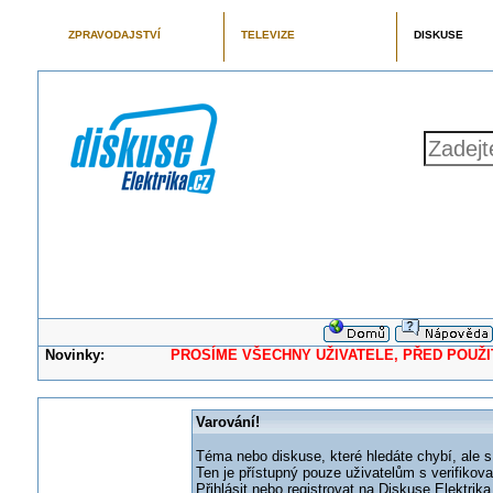
ZPRAVODAJSTVÍ
TELEVIZE
DISKUSE
Novinky:
PROSÍME VŠECHNY UŽIVATELE, PŘED POUŽITÍM 
Varování!
Téma nebo diskuse, které hledáte chybí, ale s
Ten je přístupný pouze uživatelům s verifikov
Přihlásit nebo registrovat na Diskuse Elektri