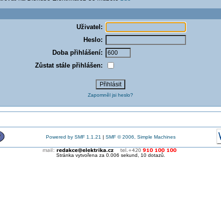
Uživatel:
Heslo:
Doba přihlášení:
Zůstat stále přihlášen:
Zapomněl jsi heslo?
Powered by SMF 1.1.21
|
SMF © 2006, Simple Machines
Stránka vytvořena za 0.006 sekund, 10 dotazů.