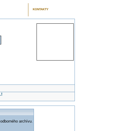
KONTAKTY
.!
 odborného archívu.