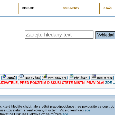
DISKUSE
DOKUMENTY
O NÁS
ELE, PŘED POUŽITÍM DISKUSÍ ČTĚTE MÍSTNÍ PRAVIDLA!
ZDE ..
 které hledáte chybí, ale s větší pravděpodobností se pokoušíte vstoupit do
ouze uživatelům s verifikovaným účtem. Více o verifikaci
zde
istrovat na Diskuse Elektrika.cz se můžete
zde