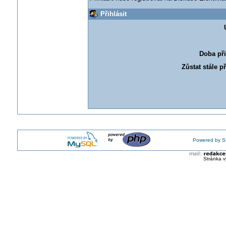
Přihlásit
Doba při
Zůstat stále p
Powered by S
Stránka v