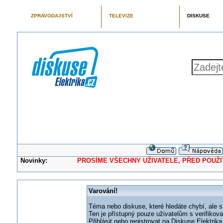
ZPRAVODAJSTVÍ
TELEVIZE
DISKUSE
Novinky:
PROSÍME VŠECHNY UŽIVATELE, PŘED POUŽITÍM 
Varování!
Téma nebo diskuse, které hledáte chybí, ale s
Ten je přístupný pouze uživatelům s verifikov
Přihlásit nebo registrovat na Diskuse Elektri