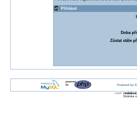
Přihlásit
Doba při
Zůstat stále p
Powered by S
Stránka v