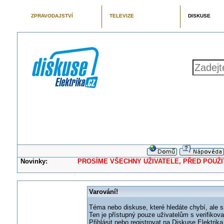
ZPRAVODAJSTVÍ
TELEVIZE
DISKUSE
Novinky:
PROSÍME VŠECHNY UŽIVATELE, PŘED POUŽITÍM 
Varování!
Téma nebo diskuse, které hledáte chybí, ale s
Ten je přístupný pouze uživatelům s verifikov
Přihlásit nebo registrovat na Diskuse Elektri