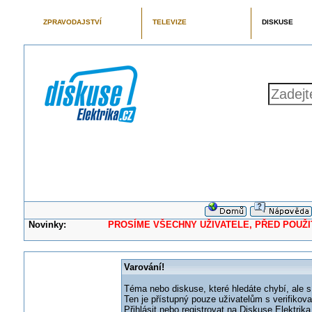
ZPRAVODAJSTVÍ
TELEVIZE
DISKUSE
Novinky:
PROSÍME VŠECHNY UŽIVATELE, PŘED POUŽITÍM 
Varování!
Téma nebo diskuse, které hledáte chybí, ale s
Ten je přístupný pouze uživatelům s verifikov
Přihlásit nebo registrovat na Diskuse Elektri