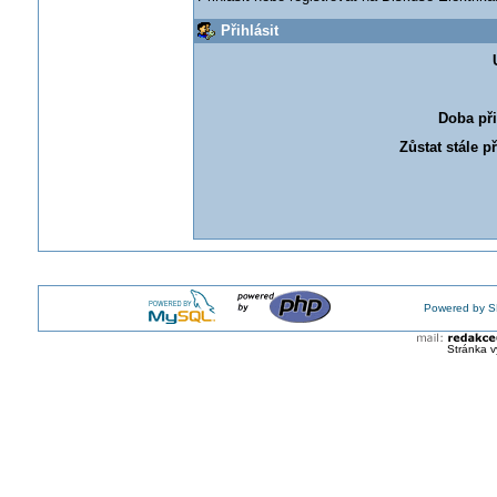
Přihlásit
Doba při
Zůstat stále p
Powered by S
Stránka v