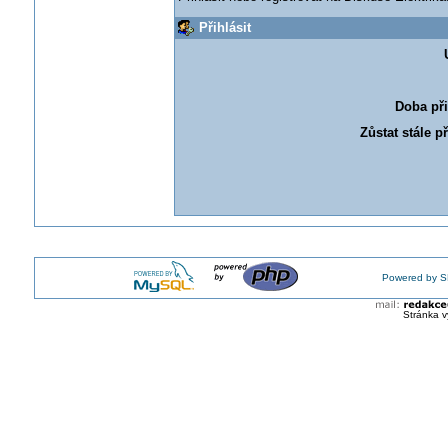
Přihlásit
Doba při
Zůstat stále p
Powered by S
Stránka v