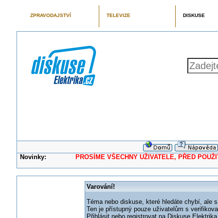
ZPRAVODAJSTVÍ
TELEVIZE
DISKUSE
Novinky:
PROSÍME VŠECHNY UŽIVATELE, PŘED POUŽITÍM 
Varování!
Téma nebo diskuse, které hledáte chybí, ale s
Ten je přístupný pouze uživatelům s verifikov
Přihlásit nebo registrovat na Diskuse Elektri