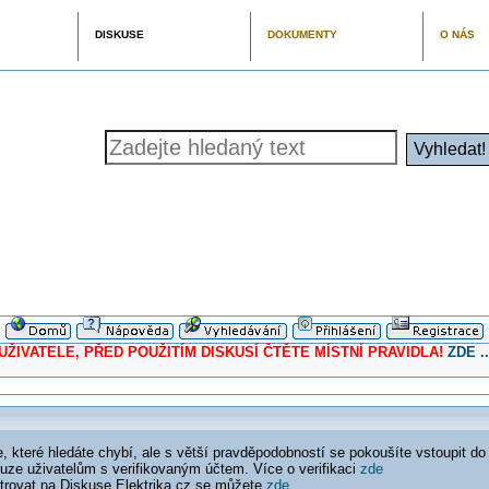
DISKUSE
DOKUMENTY
O NÁS
ELE, PŘED POUŽITÍM DISKUSÍ ČTĚTE MÍSTNÍ PRAVIDLA!
ZDE ..
 které hledáte chybí, ale s větší pravděpodobností se pokoušíte vstoupit do
ouze uživatelům s verifikovaným účtem. Více o verifikaci
zde
istrovat na Diskuse Elektrika.cz se můžete
zde