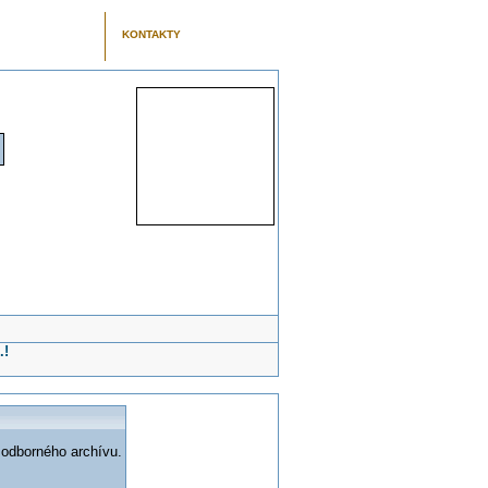
KONTAKTY
.!
 odborného archívu.