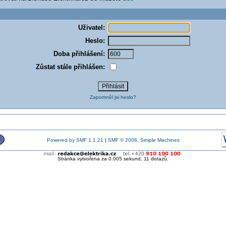
Uživatel:
Heslo:
Doba přihlášení:
Zůstat stále přihlášen:
Zapomněl jsi heslo?
Powered by SMF 1.1.21
|
SMF © 2006, Simple Machines
Stránka vytvořena za 0.005 sekund, 11 dotazů.