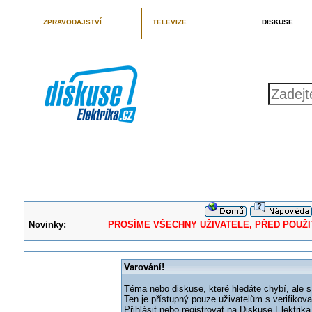
ZPRAVODAJSTVÍ
TELEVIZE
DISKUSE
Novinky:
PROSÍME VŠECHNY UŽIVATELE, PŘED POUŽITÍM 
Varování!
Téma nebo diskuse, které hledáte chybí, ale s
Ten je přístupný pouze uživatelům s verifikov
Přihlásit nebo registrovat na Diskuse Elektri