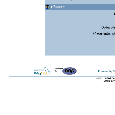
Přihlásit
Doba při
Zůstat stále p
Powered by S
Stránka v