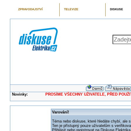
ZPRAVODAJSTVÍ
TELEVIZE
DISKUSE
Novinky:
PROSÍME VŠECHNY UŽIVATELE, PŘED POUŽITÍM 
Varování!
Téma nebo diskuse, které hledáte chybí, ale s
Ten je přístupný pouze uživatelům s verifikov
Přihlásit nebo registrovat na Diskuse Elektri