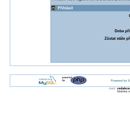
Přihlásit
Doba při
Zůstat stále p
Powered by S
Stránka v