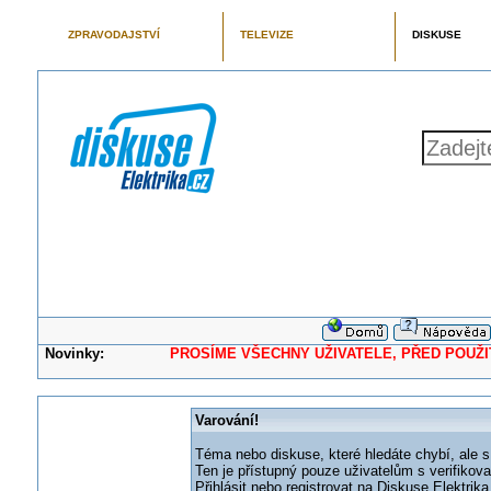
ZPRAVODAJSTVÍ
TELEVIZE
DISKUSE
Novinky:
PROSÍME VŠECHNY UŽIVATELE, PŘED POUŽITÍM 
Varování!
Téma nebo diskuse, které hledáte chybí, ale s
Ten je přístupný pouze uživatelům s verifikov
Přihlásit nebo registrovat na Diskuse Elektri