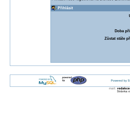
Přihlásit
Doba při
Zůstat stále p
Powered by S
Stránka v