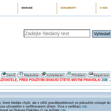
DISKUSE
DOKUMENTY
O NÁS
ELE, PŘED POUŽITÍM DISKUSÍ ČTĚTE MÍSTNÍ PRAVIDLA!
ZDE ..
 které hledáte chybí, ale s větší pravděpodobností se pokoušíte vstoupit do
ouze uživatelům s verifikovaným účtem. Více o verifikaci
zde
istrovat na Diskuse Elektrika.cz se můžete
zde