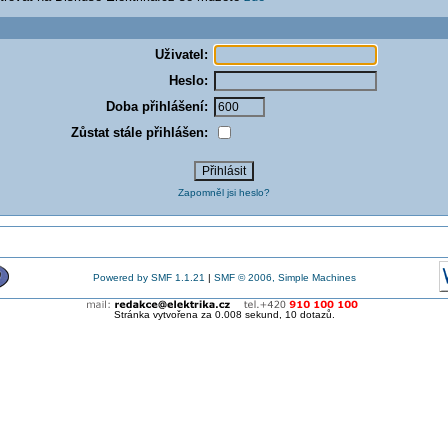
Uživatel:
Heslo:
Doba přihlášení:
Zůstat stále přihlášen:
Zapomněl jsi heslo?
Powered by SMF 1.1.21
|
SMF © 2006, Simple Machines
Stránka vytvořena za 0.008 sekund, 10 dotazů.