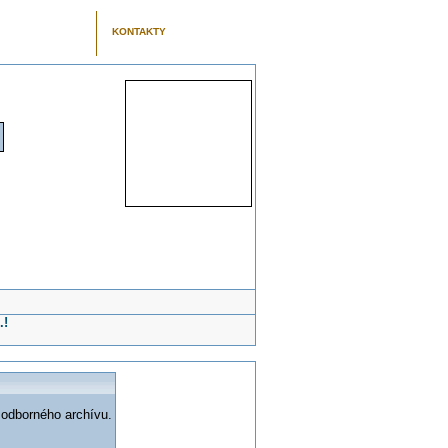
KONTAKTY
.!
 odborného archívu.