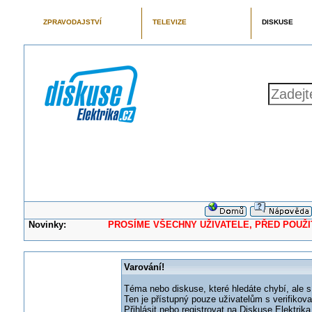
ZPRAVODAJSTVÍ
TELEVIZE
DISKUSE
Novinky:
PROSÍME VŠECHNY UŽIVATELE, PŘED POUŽITÍM 
Varování!
Téma nebo diskuse, které hledáte chybí, ale s
Ten je přístupný pouze uživatelům s verifikov
Přihlásit nebo registrovat na Diskuse Elektri