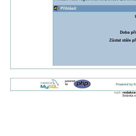
Přihlásit
Doba při
Zůstat stále p
Powered by S
Stránka v