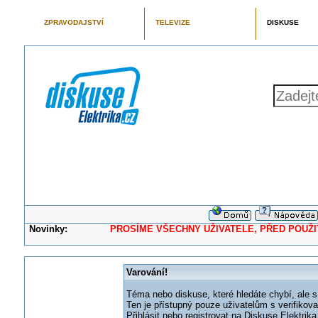
ZPRAVODAJSTVÍ
TELEVIZE
DISKUSE
Novinky:
PROSÍME VŠECHNY UŽIVATELE, PŘED POUŽITÍM 
Varování!
Téma nebo diskuse, které hledáte chybí, ale s
Ten je přístupný pouze uživatelům s verifikov
Přihlásit nebo registrovat na Diskuse Elektri