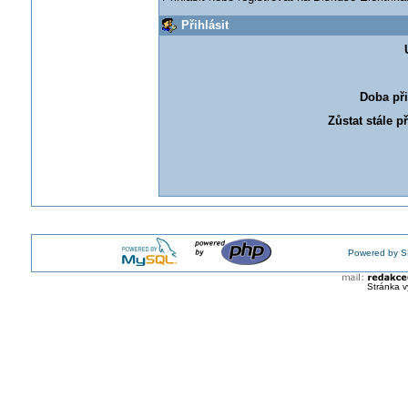
Přihlásit
Doba při
Zůstat stále p
Powered by S
Stránka v