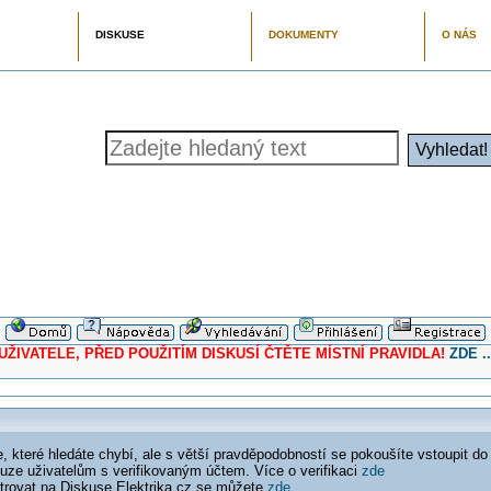
DISKUSE
DOKUMENTY
O NÁS
ELE, PŘED POUŽITÍM DISKUSÍ ČTĚTE MÍSTNÍ PRAVIDLA!
ZDE ..
 které hledáte chybí, ale s větší pravděpodobností se pokoušíte vstoupit do
ouze uživatelům s verifikovaným účtem. Více o verifikaci
zde
istrovat na Diskuse Elektrika.cz se můžete
zde