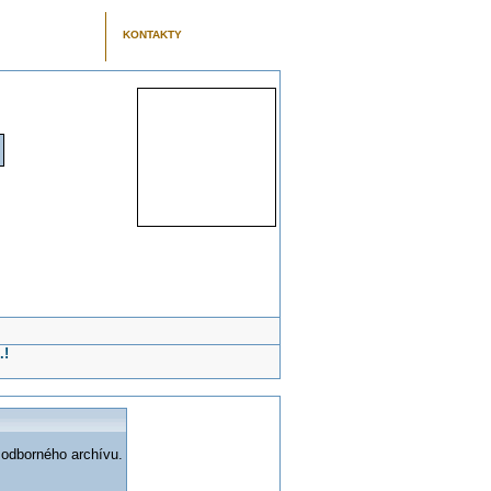
KONTAKTY
.!
 odborného archívu.