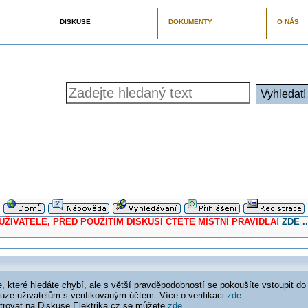
DISKUSE
DOKUMENTY
O NÁS
ELE, PŘED POUŽITÍM DISKUSÍ ČTĚTE MÍSTNÍ PRAVIDLA!
ZDE ..
 které hledáte chybí, ale s větší pravděpodobností se pokoušíte vstoupit do
ouze uživatelům s verifikovaným účtem. Více o verifikaci
zde
istrovat na Diskuse Elektrika.cz se můžete
zde