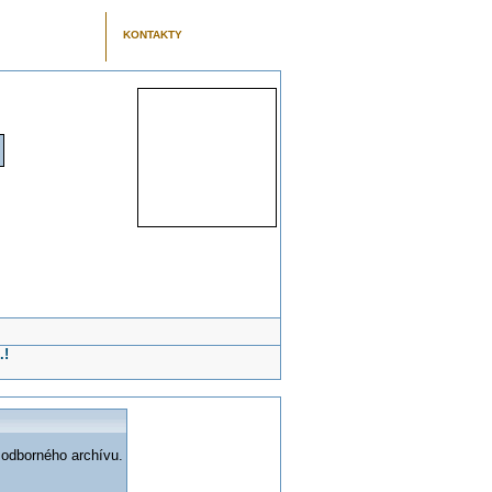
KONTAKTY
.!
 odborného archívu.