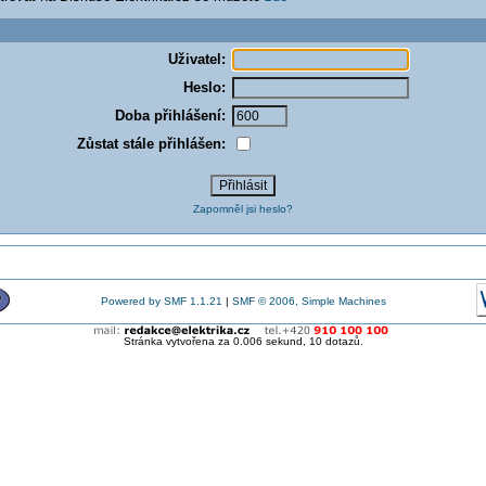
Uživatel:
Heslo:
Doba přihlášení:
Zůstat stále přihlášen:
Zapomněl jsi heslo?
Powered by SMF 1.1.21
|
SMF © 2006, Simple Machines
Stránka vytvořena za 0.006 sekund, 10 dotazů.