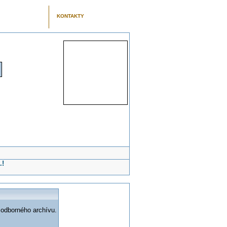
KONTAKTY
.!
 odborného archívu.