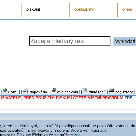
DISKUSE
DOKUMENTY
O NÁS
ELE, PŘED POUŽITÍM DISKUSÍ ČTĚTE MÍSTNÍ PRAVIDLA!
ZDE ..
 které hledáte chybí, ale s větší pravděpodobností se pokoušíte vstoupit do
ouze uživatelům s verifikovaným účtem. Více o verifikaci
zde
istrovat na Diskuse Elektrika.cz se můžete
zde