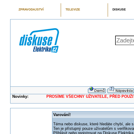
ZPRAVODAJSTVÍ
TELEVIZE
DISKUSE
Novinky:
PROSÍME VŠECHNY UŽIVATELE, PŘED POUŽITÍM 
Varování!
Téma nebo diskuse, které hledáte chybí, ale s
Ten je přístupný pouze uživatelům s verifikov
Přihlásit nebo registrovat na Diskuse Elektri