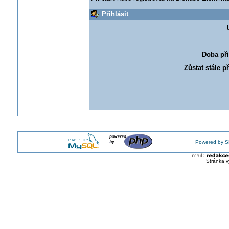
Přihlásit
Doba při
Zůstat stále p
Powered by S
Stránka v