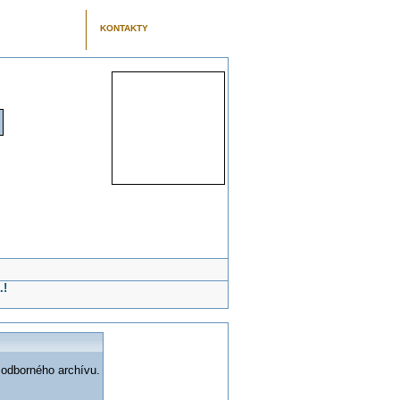
KONTAKTY
.!
 odborného archívu.