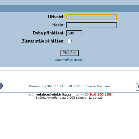
Uživatel:
Heslo:
Doba přihlášení:
Zůstat stále přihlášen:
Zapomněl jsi heslo?
Powered by SMF 1.1.21
|
SMF © 2006, Simple Machines
Stránka vytvořena za 0.005 sekund, 11 dotazů.