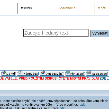
DISKUSE
DOKUMENTY
O NÁS
ELE, PŘED POUŽITÍM DISKUSÍ ČTĚTE MÍSTNÍ PRAVIDLA!
ZDE ..
 které hledáte chybí, ale s větší pravděpodobností se pokoušíte vstoupit do
ouze uživatelům s verifikovaným účtem. Více o verifikaci
zde
istrovat na Diskuse Elektrika.cz se můžete
zde