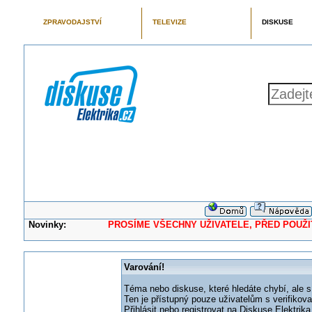
ZPRAVODAJSTVÍ
TELEVIZE
DISKUSE
Novinky:
PROSÍME VŠECHNY UŽIVATELE, PŘED POUŽITÍM 
Varování!
Téma nebo diskuse, které hledáte chybí, ale s
Ten je přístupný pouze uživatelům s verifikov
Přihlásit nebo registrovat na Diskuse Elektri