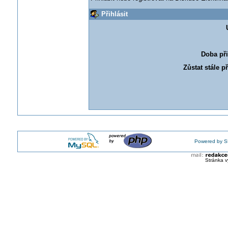
Přihlásit
Doba při
Zůstat stále p
Powered by S
Stránka v