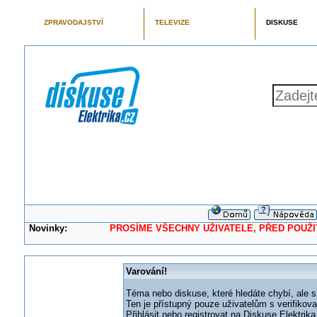
ZPRAVODAJSTVÍ
TELEVIZE
DISKUSE
Novinky:
PROSÍME VŠECHNY UŽIVATELE, PŘED POUŽITÍM 
Varování!
Téma nebo diskuse, které hledáte chybí, ale s
Ten je přístupný pouze uživatelům s verifikov
Přihlásit nebo registrovat na Diskuse Elektri