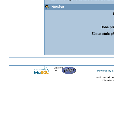
Přihlásit
Doba při
Zůstat stále p
Powered by S
Stránka v