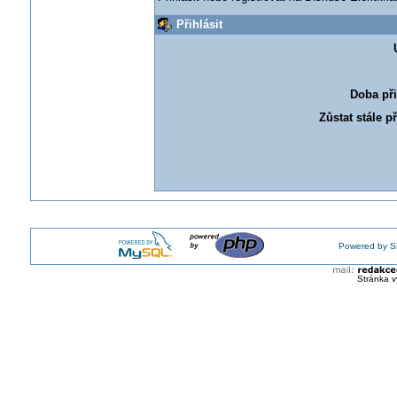
Přihlásit
Doba při
Zůstat stále p
Powered by S
Stránka v