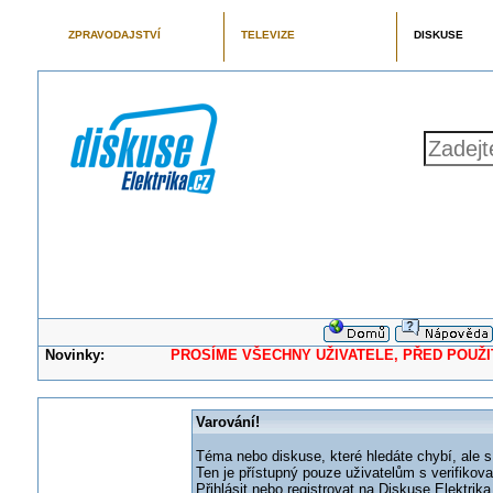
ZPRAVODAJSTVÍ
TELEVIZE
DISKUSE
Novinky:
PROSÍME VŠECHNY UŽIVATELE, PŘED POUŽITÍM 
Varování!
Téma nebo diskuse, které hledáte chybí, ale s
Ten je přístupný pouze uživatelům s verifikov
Přihlásit nebo registrovat na Diskuse Elektri