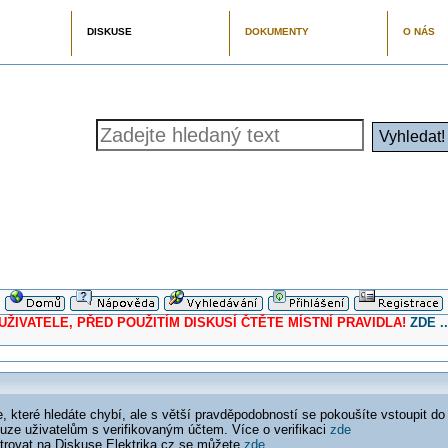
DISKUSE
DOKUMENTY
O NÁS
ELE, PŘED POUŽITÍM DISKUSÍ ČTĚTE MÍSTNÍ PRAVIDLA!
ZDE ..
 které hledáte chybí, ale s větší pravděpodobností se pokoušíte vstoupit do
ouze uživatelům s verifikovaným účtem. Více o verifikaci
zde
istrovat na Diskuse Elektrika.cz se můžete
zde