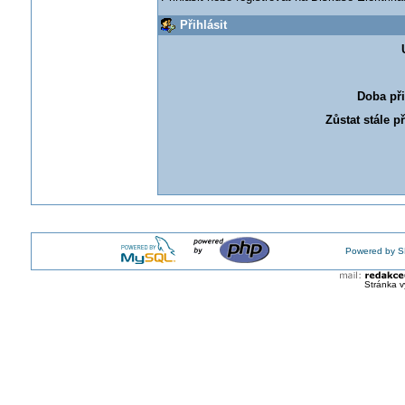
Přihlásit
Doba při
Zůstat stále p
Powered by S
Stránka v