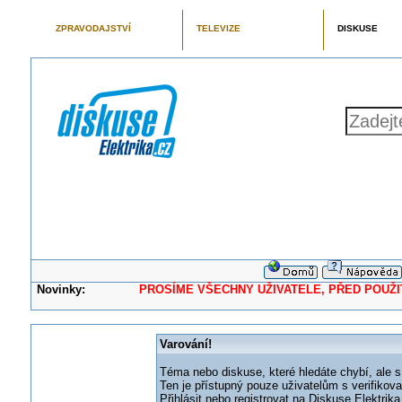
ZPRAVODAJSTVÍ
TELEVIZE
DISKUSE
Novinky:
PROSÍME VŠECHNY UŽIVATELE, PŘED POUŽITÍM 
Varování!
Téma nebo diskuse, které hledáte chybí, ale s
Ten je přístupný pouze uživatelům s verifikov
Přihlásit nebo registrovat na Diskuse Elektri