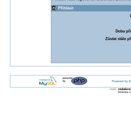
Přihlásit
Doba při
Zůstat stále p
Powered by S
Stránka v