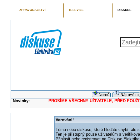
ZPRAVODAJSTVÍ
TELEVIZE
DISKUSE
Novinky:
PROSÍME VŠECHNY UŽIVATELE, PŘED POUŽITÍM 
Varování!
Téma nebo diskuse, které hledáte chybí, ale s
Ten je přístupný pouze uživatelům s verifikov
Přihlásit nebo registrovat na Diskuse Elektri