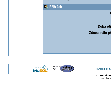
Přihlásit
Doba při
Zůstat stále p
Powered by S
Stránka v