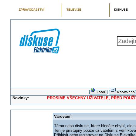
ZPRAVODAJSTVÍ
TELEVIZE
DISKUSE
Novinky:
PROSÍME VŠECHNY UŽIVATELE, PŘED POUŽITÍM 
Varování!
Téma nebo diskuse, které hledáte chybí, ale s
Ten je přístupný pouze uživatelům s verifikov
Přihlásit nebo registrovat na Diskuse Elektri