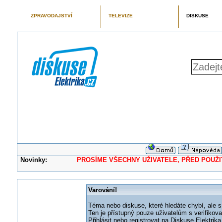
ZPRAVODAJSTVÍ
TELEVIZE
DISKUSE
Novinky:
PROSÍME VŠECHNY UŽIVATELE, PŘED POUŽITÍM 
Varování!
Téma nebo diskuse, které hledáte chybí, ale s
Ten je přístupný pouze uživatelům s verifikov
Přihlásit nebo registrovat na Diskuse Elektri