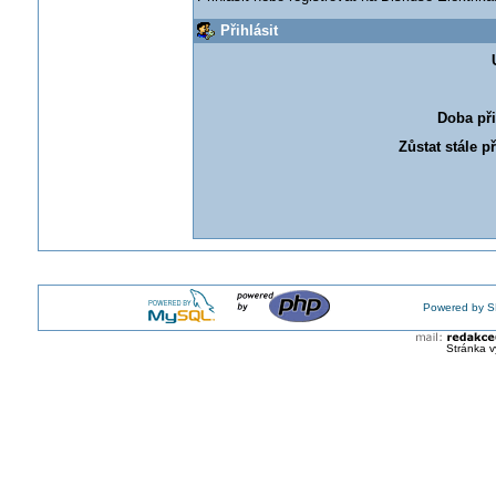
Přihlásit
Doba při
Zůstat stále p
Powered by S
Stránka v