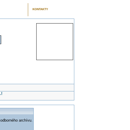
KONTAKTY
.!
 odborného archívu.