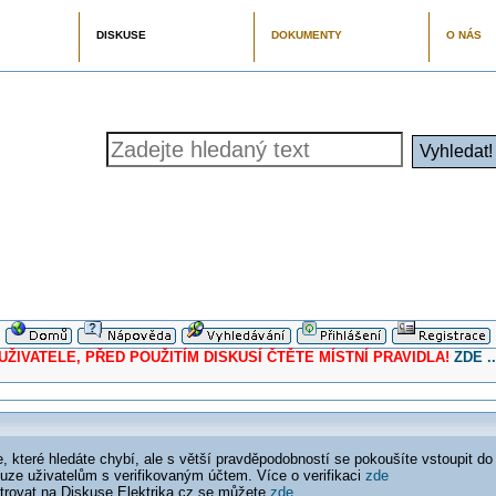
DISKUSE
DOKUMENTY
O NÁS
ELE, PŘED POUŽITÍM DISKUSÍ ČTĚTE MÍSTNÍ PRAVIDLA!
ZDE ..
 které hledáte chybí, ale s větší pravděpodobností se pokoušíte vstoupit do
ouze uživatelům s verifikovaným účtem. Více o verifikaci
zde
istrovat na Diskuse Elektrika.cz se můžete
zde