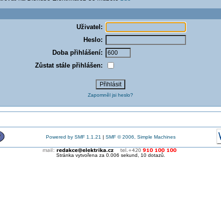
Uživatel:
Heslo:
Doba přihlášení:
Zůstat stále přihlášen:
Zapomněl jsi heslo?
Powered by SMF 1.1.21
|
SMF © 2006, Simple Machines
Stránka vytvořena za 0.006 sekund, 10 dotazů.