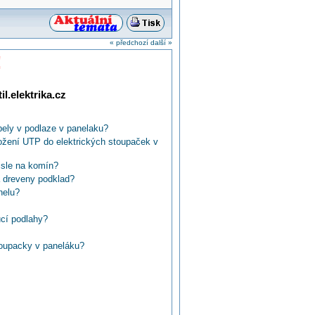
« předchozí
další »
!
l.elektrika.cz
bely v podlaze v panelaku?
ožení UTP do elektrických stoupaček v
isle na komín?
 dreveny podklad?
nelu?
ucí podlahy?
upacky v paneláku?
ní zeminy?
o okna?
nstalacie v RD v podlahe?
pod podlahou?
lišty do nevytápěných prostor?