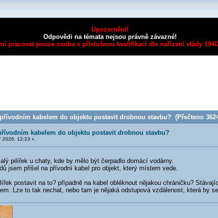
Upozornění!
Odpovědi na témata nejsou právně závazné!
mí pracovat pouze osoba s příslušnou kvalifikací dle nařízení vlády 194
přívodním kabelem do objektu postavit drobnou stavbu? (Přečteno 3624
přívodním kabelem do objektu postavit drobnou stavbu?
.2026, 12:23 »
lý pilířek u chaty, kde by mělo být čerpadlo domácí vodárny.
dů jsem přišel na přívodní kabel pro objekt, který místem vede.
lířek postavit na to? případně na kabel obléknout nějakou chráničku? Stávají
em. Lze to tak nechat, nebo tam je nějaká odstupová vzdálenost, která by s