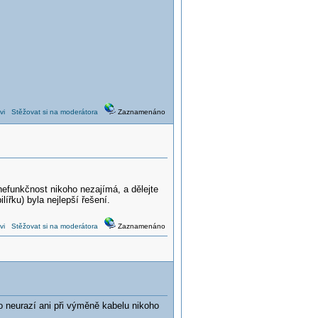
vi
Stěžovat si na moderátora
Zaznamenáno
nefunkčnost nikoho nezajímá, a dělejte
lířku) byla nejlepší řešení.
vi
Stěžovat si na moderátora
Zaznamenáno
o neurazí ani při výměně kabelu nikoho