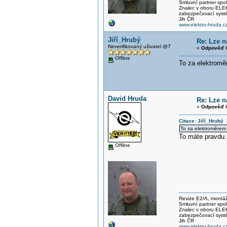
Smluvní partner spo
Znalec v oboru E
zabezpečovací systé
Jih ČR
www.elektro-hruda.c
Jiří_Hrubý
Re: Lze n
Neverifikovaný uživatel @7
«
Odpověď #
Offline
To za elektromě
David Hruda
Re: Lze n
«
Odpověď #
Citace: Jiří_Hrubý
To za elektroměrem
To máte pravdu.
Offline
Revize E2/A, montáže
Smluvní partner spo
Znalec v oboru E
zabezpečovací systé
Jih ČR
www.elektro-hruda.c