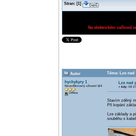
Stran:
[
1
]
Na elektrickém zařízení s
Téma: Lze nad 
Autor
hychykyry 1
Lze nad 
Neverifikovaný uživatel @4
«
kdy:
08.07
Offline
Stavím zděný ma
Při kopání zákla
Lze základy a pi
souběhu s kabel