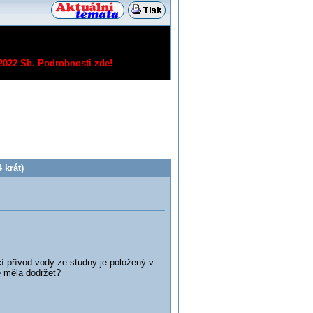
/2022 Sb.
Podrobnosti zde!
 krát)
cí přívod vody ze studny je položený v
e měla dodržet?