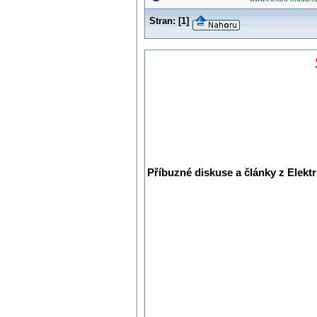
Stran:
[
1
]
Příbuzné diskuse a články z Elektr