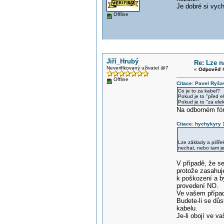
Je dobré si vych
Offline
Jiří_Hrubý
Re: Lze n
Neverifikovaný uživatel @7
«
Odpověď #
Offline
Citace: Pavel Ryša
Co je to za kabel?
Pokud je to "před e
Pokud je to "za ele
Na odborném fór
Citace: hychykyry 
Lze základy a pilíř
nechat, nebo tam je
V případě, že se
protože zasahuje
k poškození a b
provedení NO.
Ve vašem případ
Budete-li se dů
kabelu.
Je-li obojí ve 