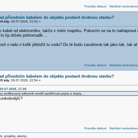
Pravidla diskusí
Nahlásit moderátoro
ad přívodním kabelem do objektu postavit drobnou stavbu?
4 kdy:
28.07.2026, 21:52 »
o kabel od elektroměru, takže v mém majetku. Pokusím se na to naklapnout n
 to líp drželo pohromadě....
sit o radu o kolik přeložit tu vodu? Do té budu zasahovat tak jako tak, tak ať 
Pravidla diskusí
Nahlásit moderátoro
ad přívodním kabelem do objektu postavit drobnou stavbu?
5 kdy:
28.07.2026, 22:54 »
 10.07.2026, 17:26
by verifikovaný odborník neměl zaměňovat pojmy a dojmy…
konkrétnější?
Pravidla diskusí
Nahlásit moderátoro
, projekty, alarmy...