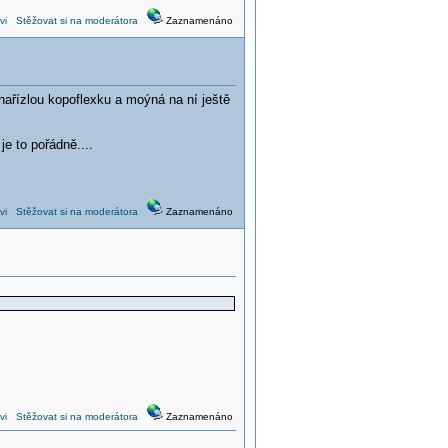
vi
Stěžovat si na moderátora
Zaznamenáno
ařízlou kopoflexku a moýná na ní ještě
je to pořádně....
vi
Stěžovat si na moderátora
Zaznamenáno
vi
Stěžovat si na moderátora
Zaznamenáno