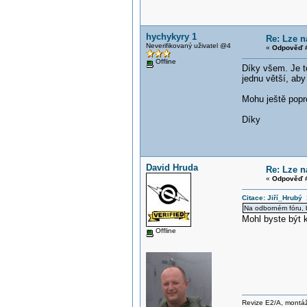
hychykyry 1
Re: Lze n
Neverifikovaný uživatel @4
«
Odpověď #
Offline
Díky všem. Je t
jednu větší, aby
Mohu ještě popro
Díky
David Hruda
Re: Lze n
«
Odpověď #
Citace: Jiří_Hrubý
Na odborném fóru, 
Mohl byste být 
Offline
Revize E2/A, montáže