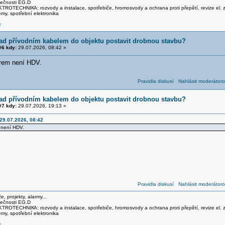
lečnosti EG.D
LEKTROTECHNIK
A: rozvody a instalace, spotřebiče, hromosvody a ochrana proti přepětí, revize 
my, spotřební elektronika
z
ad přívodním kabelem do objektu postavit drobnou stavbu?
6 kdy:
29.07.2026, 08:42 »
rem není HDV.
Pravidla diskusí
Nahlásit moderátoro
ad přívodním kabelem do objektu postavit drobnou stavbu?
7 kdy:
29.07.2026, 19:13 »
 29.07.2026, 08:42
 není HDV.
Pravidla diskusí
Nahlásit moderátoro
, projekty, alarmy...
lečnosti EG.D
LEKTROTECHNIK
A: rozvody a instalace, spotřebiče, hromosvody a ochrana proti přepětí, revize 
my, spotřební elektronika
z