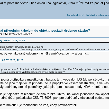
ázet profesně vstříc i bez ohledu na legislativu, která může být za pár let jiná
Pravidla diskusí
Nahlásit moderátoro
ad přívodním kabelem do objektu postavit drobnou stavbu?
3 kdy:
10.07.2026, 17:26 »
vý 10.07.2026, 12:54
lektroměrem" smyčka, přípojka,.. tak ne
ktroměrem" HDV,... čili kabel je ve vašem majetku, pak jeho poškození a nefunkčnost nikoho nezaj
u, by verifikovaný odborník neměl zaměňovat pojmy a dojmy…
1 08.07.2026, 12:23
ek postavit na to? případně na kabel obléknout nějakou chráničku? Stávající přívod vody ze stud
 nějaká odstupová vzdálenost, která by se měla dodržet?
 jedná o přípojku v majetku distributora, tzn. vede do HDS (do pojistkovky), j
te do jeho majetku. V případě, že je přípojka ve vašem vlastnictví, je ve v
yly dodrženy stejné podmínky, jaké platí pro instalaci, tedy HDV, kteréžto
ě je nejsnazším řešením dělená trubka, kterou na kabel jednoduše naklapnet
sledně držet požadavku ČSN 73 6005, pak pro dodržení vzdálenosti budete mu
vašem majetku, je rozhodnutí na vás, coby provozovateli.