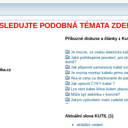
SLEDUJTE PODOBNÁ TÉMATA ZDE
Příbuzné diskuse a články z Kuti
Je mozne, ze vedou elektricke ka
Jaké potřebujeme povolení, pro ul
domě?
Jak připevnit samonosný kabel sv
ika.cz
Je mozna montaz kabelu primo na
Aka je cena za drazkovanie do pa
Jak upevnit CYKY kabel ?
Lze vést kabel lištou kolem plavo
Může být elektrika v komíně?
Jakým způsobem mam zadelat sto
Jaky zvolit kabel pro trvalé ulože
Jaká je vzdálenost nn od střešníh
Aktuální slova KUTIL (1)
Mohu umístit vedenie elektrickej i
Jaké kabely a uložení v kuchyni 
ukládání vedení
Lze použít PVC elektroinstalační 