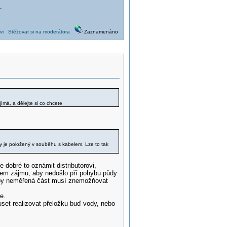
.
vi
Stěžovat si na moderátora
Zaznamenáno
ímá, a dělejte si co chcete
ny je položený v souběhu s kabelem. Lze to tak
e dobré to oznámit distributorovi,
ašem zájmu, aby nedošlo pří pohybu půdy
 coby neměřená část musí znemožňovat
e.
set realizovat přeložku buď vody, nebo