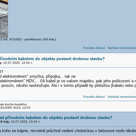
3 KB, 672x852 - prohlédnuto 206 krát.)
Pravidla diskusí
Nahlásit moderátoro
přívodním kabelem do objektu postavit drobnou stavbu?
y:
10.07.2026, 12:54 »
l?
d elektroměrem" smyčka, přípojka,.. tak ne
elektroměrem" HDV,... čili kabel je ve vašem majetku, pak jeho poškození a 
n prosím, nikoho neohrožujte. Ale i v tomto případě by přeložka (kabelu nebo pi
Pravidla diskusí
Nahlásit moderátoro
nak ducha bystrého
,62x54R; 9x19; 12/70
ad přívodním kabelem do objektu postavit drobnou stavbu?
2 kdy:
10.07.2026, 15:23 »
na koho se kápne, nicméně průchod vedení chránickou v betonové rouře nikoh