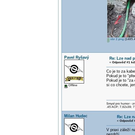
obr 2.png
(1485.4
Pavel Ryšavý
Re: Lze nad 
«
Odpověď #1 kd
Co je to za kabe
Pokud je to "pře
Pokud je to "za 
si co chcete, je
Offline
Smysl pro humor - z
.45 ACP; 7,62x39; 7
Milan Hudec
Re: Lze n
«
Odpověď #
V praxi záleží 
nezdrží.