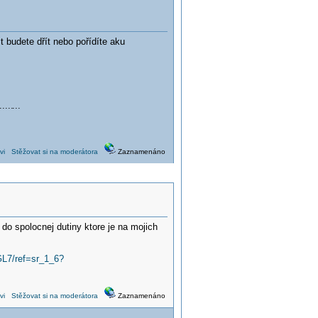
t budete dřít nebo pořídíte aku
....
...
vi
Stěžovat si na moderátora
Zaznamenáno
do spolocnej dutiny ktore je na mojich
L7/ref=sr_1_6?
vi
Stěžovat si na moderátora
Zaznamenáno