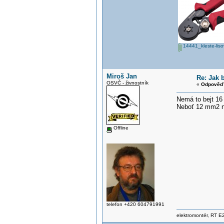
14441_kleste-liso
Miroš Jan
Re: Jak 
OSVČ - živnostník
«
Odpověď 
Nemá to bejt 1
Neboť 12 mm2 
Offline
telefon +420 604791991
elektromontér, RT E2