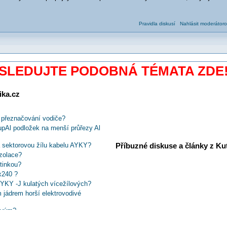
Pravidla diskusí
Nahlásit moderátoro
SLEDUJTE PODOBNÁ TÉMATA ZDE
ika.cz
ě přeznačování vodiče?
CupAl podložek na menší průřezy Al
Příbuzné diskuse a články z Kuti
a sektorovou žílu kabelu AYKY?
izolace?
tinkou?
x240 ?
CYKY -J kulatých vícežílových?
ádrem horší elektrovodivé
rovým?
mpovačku od Phoenix Contact?