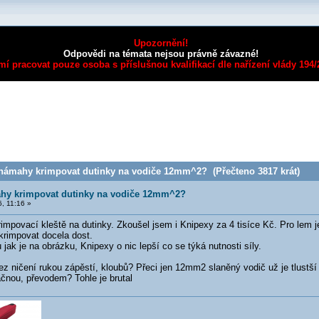
Upozornění!
Odpovědi na témata nejsou právně závazné!
mí pracovat pouze osoba s příslušnou kvalifikací dle nařízení vlády 194
námahy krimpovat dutinky na vodiče 12mm^2? (Přečteno 3817 krát)
hy krimpovat dutinky na vodiče 12mm^2?
, 11:16 »
mpovací kleště na dutinky. Zkoušel jsem i Knipexy za 4 tisíce Kč. Pro lem je
akrimpovat docela dost.
jak je na obrázku, Knipexy o nic lepší co se týká nutnosti síly.
z ničení rukou zápěstí, kloubů? Přeci jen 12mm2 slaněný vodič už je tlustší 
áčnou, převodem? Tohle je brutal