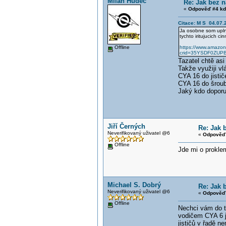
Milan Hudec
Re: Jak bez 
«
Odpověď #4 kd
Citace: M S 04.07.
Ja osobne som uplne
tychto iritujucich cin
Offline
https://www.amazon
crid=35YSDF0ZUPBM
Tazatel chtě asi 
Takže využiji vl
CYA 16 do jistič
CYA 16 do šroub
Jaký kdo doporuč
Jiří Černých
Re: Jak 
Neverifikovaný uživatel @6
«
Odpověď 
Offline
Jde mi o prokle
Michael S. Dobrý
Re: Jak 
Neverifikovaný uživatel @6
«
Odpověď 
Offline
Nechci vám do to
vodičem CYA 6 je
jističů v řadě n