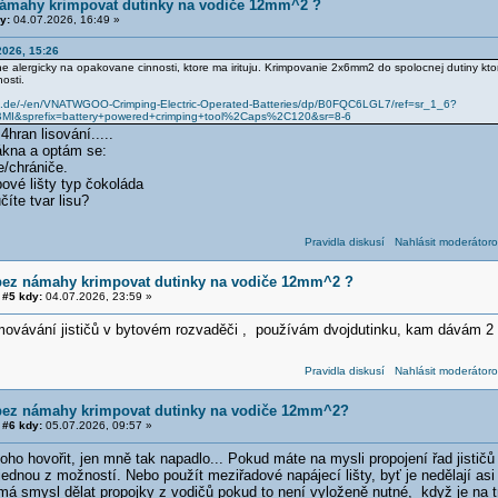
námahy krimpovat dutinky na vodiče 12mm^2 ?
y:
04.07.2026, 16:49 »
2026, 15:26
 alergicky na opakovane cinnosti, ktore ma irituju. Krimpovanie 2x6mm2 do spolocnej dutiny ktor
nosti.
.de/-/en/VNATWGOO-Crimping-Electric-Operated-Batteries/dp/B0FQC6LGL7/ref=sr_1_6?
I&sprefix=battery+powered+crimping+tool%2Caps%2C120&sr=8-6
4hran lisování.....
ákna a optám se:
e/chrániče.
ové lišty typ čokoláda
íte tvar lisu?
Pravidla diskusí
Nahlásit moderátoro
bez námahy krimpovat dutinky na vodiče 12mm^2 ?
#5 kdy:
04.07.2026, 23:59 »
movávání jističů v bytovém rozvaděči , používám dvojdutinku, kam dávám 
Pravidla diskusí
Nahlásit moderátoro
bez námahy krimpovat dutinky na vodiče 12mm^2?
#6 kdy:
05.07.2026, 09:57 »
ho hovořit, jen mně tak napadlo... Pokud máte na mysli propojení řad jistič
dnou z možností. Nebo použít meziřadové napájecí lišty, byť je nedělají asi v
emá smysl dělat propojky z vodičů pokud to není vyloženě nutné, když je na t