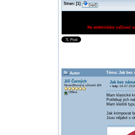
Stran:
[
1
]
Na elektrickém zařízení s
Téma: Jak bez 
Autor
Jiří Černých
Jak bez náma
Neverifikovaný uživatel @6
«
kdy:
04.07.2026
Offline
Mam klasické kri
Potřebuji jich n
Mam kleště typu 
Jak krimpovat be
Jsou nějaké s r