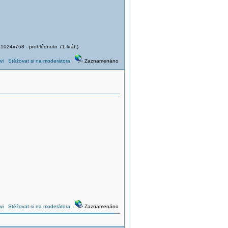
1024x768 - prohlédnuto 71 krát.)
vi
Stěžovat si na moderátora
Zaznamenáno
vi
Stěžovat si na moderátora
Zaznamenáno