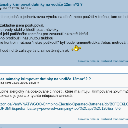
námahy krimpovat dutinky na vodiče 12mm^2 ?
y:
04.07.2026, 14:52 »
tli se jedná o jednorázovou výrobu na dílně, nebo použití v terénu, tam se hol
 základně jsem postupoval.
cí vody stáhl z kleští plast návleky
al jekl patřičného rozměru pro zasunutí rukojetě kleští
eno prodloužil nasunutou trubkou
é kontrolní ráčnou "nelze poškodit" byť bude rameno/trubka třebas metrová...
hodě i dítě zalisuje tisíc silnostěnných ok
Pravidla diskusí
Nahlásit moderátoro
bez námahy krimpovat dutinky na vodiče 12mm^2 ?
#3 kdy:
04.07.2026, 15:26 »
plne alergicky na opakovane cinnosti, ktore ma irituju. Krimpovanie 2x6mm2 
zivane je jedna z tychto iritujucich cinnosti.
azon.de/-/en/VNATWGOO-Crimping-Electric-Operated-Batteries/dp/B0FQC6LG
UPBMI&sprefix=battery+powered+crimping+tool%2Caps%2C120&sr=8-6
Pravidla diskusí
Nahlásit moderátoro