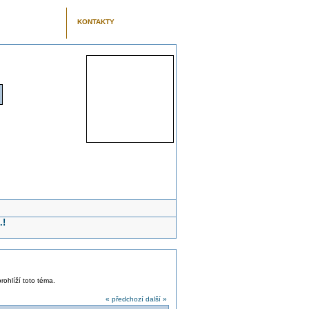
KONTAKTY
.!
rohlíží toto téma.
« předchozí
další »