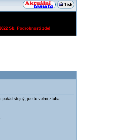
/2022 Sb.
Podrobnosti zde!
 pořád stejný, jde to velmi ztuha.
.