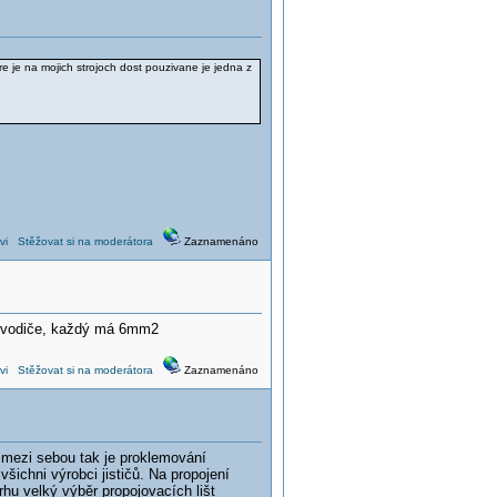
e je na mojich strojoch dost pouzivane je jedna z
vi
Stěžovat si na moderátora
Zaznamenáno
2 vodiče, každý má 6mm2
vi
Stěžovat si na moderátora
Zaznamenáno
ů mezi sebou tak je proklemování
šichni výrobci jističů. Na propojení
rhu velký výběr propojovacích lišt