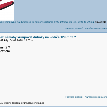
vaci-krimpovaci-na-dutinkove-konektory-sestihran-0-08-10mm2-img-4770495-fd-99.jpg
(61.82 KB, 
Pravidla diskusí
Nahlásit moderátoro
bez námahy krimpovat dutinky na vodiče 12mm^2 ?
#1 kdy:
04.07.2026, 13:57 »
6 mm2 ?
neznám.
Pravidla diskusí
Nahlásit moderátoro
/A, strojní zařízení,průmyslové instalace