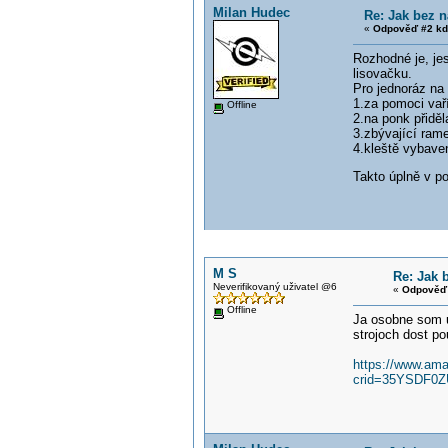
Milan Hudec
Re: Jak bez 
«
Odpověď #2 kd
Rozhodné je, jes
lisovačku.
Pro jednoráz na
1.za pomoci vaří
Offline
2.na ponk přiděl
3.zbývající ram
4.kleště vybaven
Takto úplně v po
M S
Re: Jak 
Neverifikovaný uživatel @6
«
Odpověď 
Offline
Ja osobne som u
strojoch dost pou
https://www.am
crid=35YSDF0Z