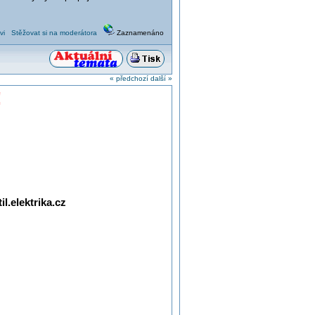
vi
Stěžovat si na moderátora
Zaznamenáno
« předchozí
další »
!
l.elektrika.cz