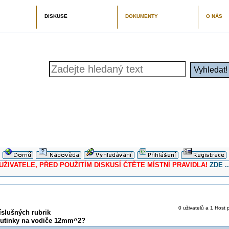
DISKUSE
DOKUMENTY
O NÁS
ELE, PŘED POUŽITÍM DISKUSÍ ČTĚTE MÍSTNÍ PRAVIDLA!
ZDE ..
0 uživatelů a 1 Host p
íslušných rubrik
dutinky na vodiče 12mm^2?