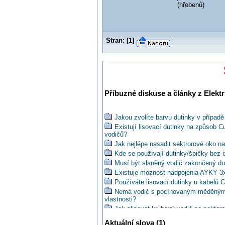
(hřebenů)
Stran:
[
1
]
Příbuzné diskuse a články z Elektr
Jakou zvolíte barvu dutinky v případ
Existují lisovací dutinky na způsob 
vodičů?
Jak nejlépe nasadit sektrorové oko n
Kde se používají dutinky/špičky bez 
Musí být slaněný vodič zakončený du
Existuje moznost nadpojenia AYKY 3
Používáte lisovací dutinky u kabelů 
Nemá vodič s pocínovaným měděným j
vlastnosti?
Jak slisovat kruhový vodič se sekto
Re: Využili byste ve svém oboru kri
Aktuální slova (1)