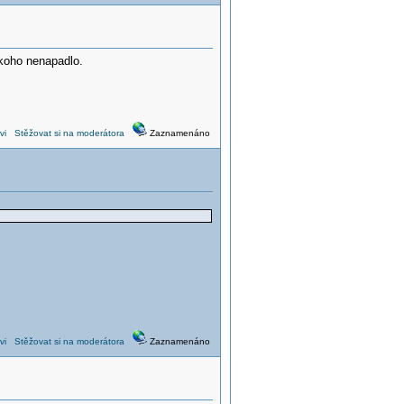
ikoho nenapadlo.
vi
Stěžovat si na moderátora
Zaznamenáno
vi
Stěžovat si na moderátora
Zaznamenáno