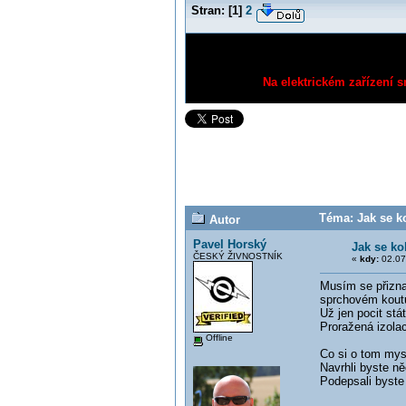
Stran:
[
1
]
2
Na elektrickém zařízení s
Téma: Jak se ko
Autor
Pavel Horský
Jak se ko
ČESKÝ ŽIVNOSTNÍK
«
kdy:
02.07
Musím se přizna
sprchovém kout
Už jen pocit stá
Proražená izolac
Offline
Co si o tom mys
Navrhli byste n
Podepsali byste