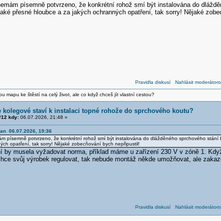
ám písemně potvrzeno, že konkrétní rohož smí být instalována do dlážděn
jaké přesné hloubce a za jakých ochranných opatření, tak sorry! Nějaké zobec
Pravidla diskusí
Nahlásit moderátoro
vou mapu ke štěstí na celý život, ale co když chceš jít vlastní cestou?
e kolegové staví k instalaci topné rohože do sprchového koutu?
12 kdy:
06.07.2026, 21:48 »
ian 06.07.2026, 19:36
písemně potvrzeno, že konkrétní rohož smí být instalována do dlážděného sprchového stání bez
ých opatření, tak sorry! Nějaké zobecňování bych nepřipustil!
í by musela vyžadovat norma, příklad máme u zařízení 230 V v zóně 1. Když
hce svůj výrobek regulovat, tak nebude montáž někde umožňovat, ale zaka
Pravidla diskusí
Nahlásit moderátoro