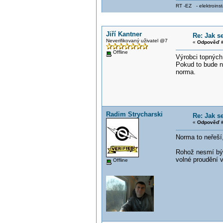
RT -EZ - elektroinst
Jiří Kantner
Re: Jak s
Neverifikovaný uživatel @7
«
Odpověď #
Offline
Výrobci topných 
Pokud to bude n
norma.
Radim Strycharski
Re: Jak s
«
Odpověď #
Norma to neřeší
Rohož nesmí být
volné proudění 
Offline