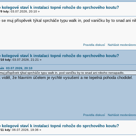
e kolegové staví k instalaci topné rohože do sprchového koutu?
9 kdy:
03.07.2026, 20:10 »
se muj příspěvek týkal sprcháče typu walk in, pod vaničku by to snad ani n
Pravidla diskusí
Nahlásit moderátoro
e kolegové staví k instalaci topné rohože do sprchového koutu?
10 kdy:
03.07.2026, 21:21 »
mák 03.07.2026, 20:10
uj příspěvek týkal sprcháče typu walk in, pod vaničku by to snad ani nikoho nenapadlo.
 viděl, že hlavním účelem je rychlé vysušení a ne tepelná pohoda chodidel.
Pravidla diskusí
Nahlásit moderátoro
e kolegové staví k instalaci topné rohože do sprchového koutu?
11 kdy:
06.07.2026, 19:36 »