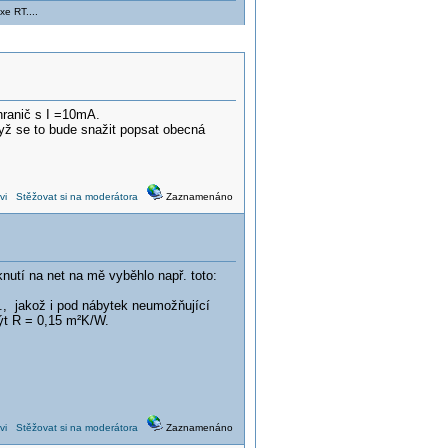
xe RT....
hranič s I =10mA.
yž se to bude snažit popsat obecná
vi
Stěžovat si na moderátora
Zaznamenáno
utí na net na mě vyběhlo např. toto:
., jakož i pod nábytek neumožňující
ýt R = 0,15 m²K/W.
vi
Stěžovat si na moderátora
Zaznamenáno