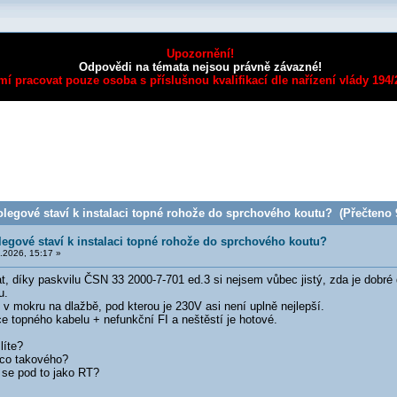
Upozornění!
Odpovědi na témata nejsou právně závazné!
mí pracovat pouze osoba s příslušnou kvalifikací dle nařízení vlády 194
legové staví k instalaci topné rohože do sprchového koutu? (Přečteno 9
legové staví k instalaci topné rohože do sprchového koutu?
.2026, 15:17 »
t, díky paskvilu ČSN 33 2000-7-701 ed.3 si nejsem vůbec jistý, zda je dobré
u.
t v mokru na dlažbě, pod kterou je 230V asi není uplně nejlepší.
e topného kabelu + nefunkční FI a neštěstí je hotové.
líte?
ěco takového?
 se pod to jako RT?