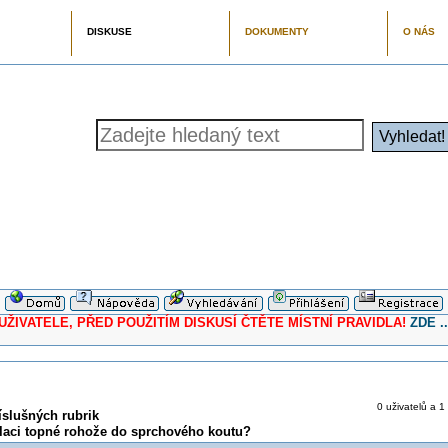
DISKUSE
DOKUMENTY
O NÁS
ELE, PŘED POUŽITÍM DISKUSÍ ČTĚTE MÍSTNÍ PRAVIDLA!
ZDE ..
0 uživatelů a 1
íslušných rubrik
talaci topné rohože do sprchového koutu?