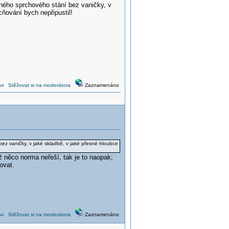
ého sprchového stání bez vaničky, v
ňování bych nepřipustil!
vi
Stěžovat si na moderátora
Zaznamenáno
 vaničky, v jaké skladbě, v jaké přesné hloubce
 něco norma neřeší, tak je to naopak;
zovat.
vi
Stěžovat si na moderátora
Zaznamenáno