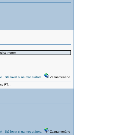
edice normy.
vi
Stěžovat si na moderátora
Zaznamenáno
xe RT....
vi
Stěžovat si na moderátora
Zaznamenáno