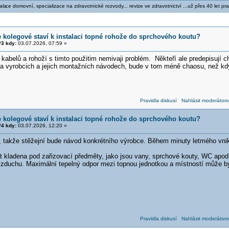
ala
ce domovní, specializace na zdravotnické rozvody... revize ve zdravotnictví ...už přes 40 let pra
e kolegové staví k instalaci topné rohože do sprchového koutu?
3 kdy:
03.07.2026, 07:59 »
kabelů a rohoží s timto použitim nemivaji problém. Někteří ale predepisují c
a vyrobcich a jejich montažních návodech, bude v tom méně chaosu, než kd
Pravidla diskusí
Nahlásit moderátoro
e kolegové staví k instalaci topné rohože do sprchového koutu?
4 kdy:
03.07.2026, 12:20 »
, takže stěžejní bude návod konkrétního výrobce. Během minuty letmého vnikn
 kladena pod zařizovací předměty, jako jsou vany, sprchové kouty, WC apod
vzduchu. Maximální tepelný odpor mezi topnou jednotkou a místností může b
Pravidla diskusí
Nahlásit moderátoro