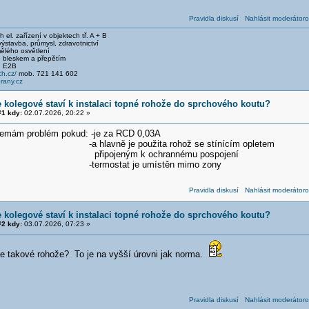
Pravidla diskusí
Nahlásit moderátoro
el. zařízení v objektech tř. A + B
stavba, průmysl, zdravotnictví
ělého osvětlení
 bleskem a přepětím
, E2B
h.cz/
mob. 721 141 602
any.cz
e kolegové staví k instalaci topné rohože do sprchového koutu?
1 kdy:
02.07.2026, 20:22 »
nemám problém pokud: -je za RCD 0,03A
ě je použita rohož se stínícím opletem
ným k ochrannému pospojení
tat je umístěn mimo zony
Pravidla diskusí
Nahlásit moderátoro
e kolegové staví k instalaci topné rohože do sprchového koutu?
2 kdy:
03.07.2026, 07:23 »
ce takové rohože? To je na vyšší úrovni jak norma.
Pravidla diskusí
Nahlásit moderátoro