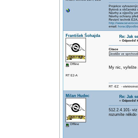
Projekce vyhrazených 
Bytová a občanská vý
Návrhy a výpočty um
Návrhy ochrany před
Revizní technik E2A
http://www.severocec
email:
horac@podbor
František Šohajda
Re: Jak s
«
Odpověď #
Citace
Jestliže ve sprchov
Offline
My nic, vyřešte 
RT E2-A
RT -EZ - elektroinst
Milan Hudec
Re: Jak s
«
Odpověď #
512.2.4.101- viz
rozumíte někdo c
Offline