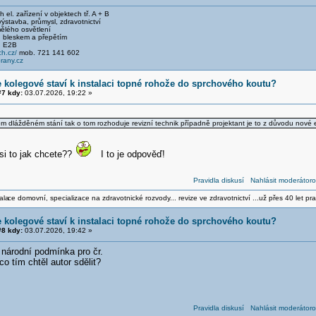
el. zařízení v objektech tř. A + B
stavba, průmysl, zdravotnictví
ělého osvětlení
 bleskem a přepětím
, E2B
h.cz/
mob. 721 141 602
any.cz
e kolegové staví k instalaci topné rohože do sprchového koutu?
7 kdy:
03.07.2026, 19:22 »
ém dlážděném stání tak o tom rozhoduje revizní technik případně projektant je to z důvodu nové 
si to jak chcete??
I to je odpověď!
Pravidla diskusí
Nahlásit moderátoro
ala
ce domovní, specializace na zdravotnické rozvody... revize ve zdravotnictví ...už přes 40 let pra
e kolegové staví k instalaci topné rohože do sprchového koutu?
8 kdy:
03.07.2026, 19:42 »
 národní podmínka pro čr.
o tím chtěl autor sdělit?
Pravidla diskusí
Nahlásit moderátoro