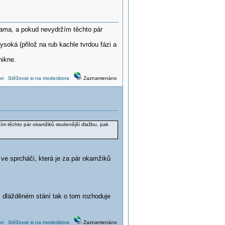
ama, a pokud nevydržím těchto pár
soká (přilož na rub kachle tvrdou fázi a
nikne.
vi
Stěžovat si na moderátora
Zaznamenáno
m těchto pár okamžiků studenější dlažbu, pak
 ve sprcháči, která je za pár okamžiků
m dlážděném stání tak o tom rozhoduje
vi
Stěžovat si na moderátora
Zaznamenáno