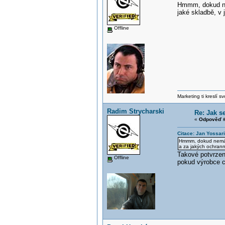
Hmmm, dokud nem
jaké skladbě, v 
Offline
Marketing ti kreslí s
Radim Strycharski
Re: Jak s
«
Odpověď #
Citace: Jan Yossar
Hmmm, dokud nemám 
a za jakých ochrann
Takové potvrzen
Offline
pokud výrobce c