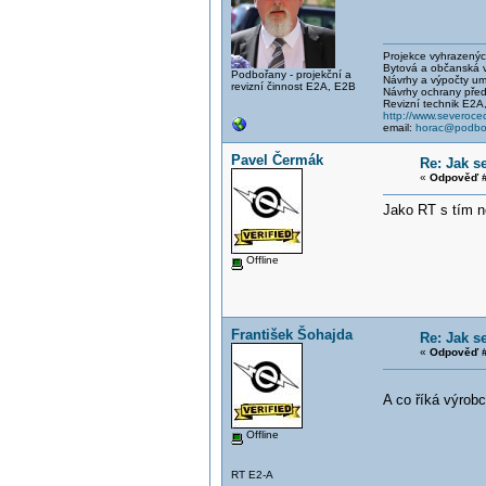
Projekce vyhrazených 
Bytová a občanská vý
Podbořany - projekční a
Návrhy a výpočty um
revizní činnost E2A, E2B
Návrhy ochrany před
Revizní technik E2A
http://www.severocec
email:
horac@podbor
Pavel Čermák
Re: Jak s
«
Odpověď #
Jako RT s tím 
-a hlavn
připoje
-termos
Offline
František Šohajda
Re: Jak s
«
Odpověď #
A co říká výrob
Offline
RT E2-A