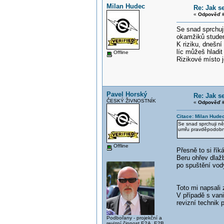
Milan Hudec
Re: Jak s
«
Odpověď #
Se snad sprchuj
okamžiků studen
K riziku, dnešní
líc můžeš hladi
Offline
Rizikové místo 
Pavel Horský
Re: Jak s
ČESKÝ ŽIVNOSTNÍK
«
Odpověď #
Citace: Milan Hude
Se snad sprchuji n
umřu pravděpodobně 
Offline
Přesně to si řík
Beru ohřev dlažb
po spuštění vod
Toto mi napsali 
V případě s van
revizní technik 
Podbořany - projekční a
revizní činnost E2A, E2B