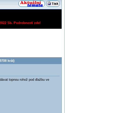
/2022 Sb.
Podrobnosti zde!
708 krát)
 dávat topnou rohož pod dlažbu ve