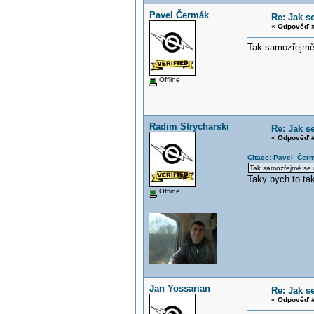
Pavel Čermák
Re: Jak s
«
Odpověď #
Tak samozřejmě 
Offline
Radim Strycharski
Re: Jak s
«
Odpověď #
Citace: Pavel Čer
Tak samozřejmě se m
Taky bych to tak
Offline
Jan Yossarian
Re: Jak s
«
Odpověď #