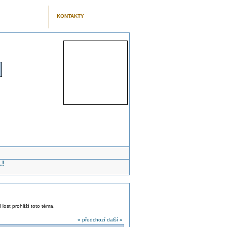
KONTAKTY
.!
 Host prohlíží toto téma.
« předchozí
další »