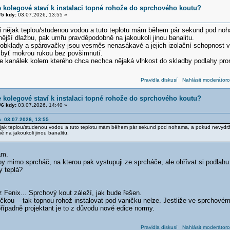
e kolegové staví k instalaci topné rohože do sprchového koutu?
5 kdy:
03.07.2026, 13:55 »
i nějak teplou/studenou vodou a tuto teplotu mám během pár sekund pod noh
ější dlažbu, pak umřu pravděpodobně na jakoukoli jinou banalitu.
 obklady a spárovačky jsou vesměs nenasákavé a jejich izolační schopnost vy
t byť mokrou rukou bez povšimnutí.
je kanálek kolem kterého chca nechca nějaká vlhkost do skladby podlahy pro
Pravidla diskusí
Nahlásit moderátoro
e kolegové staví k instalaci topné rohože do sprchového koutu?
6 kdy:
03.07.2026, 14:40 »
c 03.07.2026, 13:55
ějak teplou/studenou vodou a tuto teplotu mám během pár sekund pod nohama, a pokud nevydrží
na jakoukoli jinou banalitu.
ám.
y mimo sprcháč, na kterou pak vystupuji ze sprcháče, ale ohřívat si podlahu
y teplá?
z Fenix... Sprchový kout záleží, jak bude řešen.
ičkou - tak topnou rohož instalovat pod vaničku nelze. Jestliže ve sprchové
případně projektant je to z důvodu nové edice normy.
Pravidla diskusí
Nahlásit moderátoro