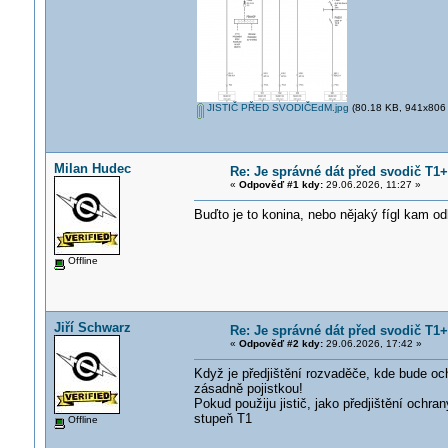
JISTIČ PŘED SVODIČEdM.jpg
(80.18 KB, 941x806 -
Milan Hudec
Re: Je správné dát před svodič T1+T
«
Odpověď #1 kdy:
29.06.2026, 11:27 »
Buďto je to konina, nebo nějaký fígl kam o
Offline
Jiří Schwarz
Re: Je správné dát před svodič T1+T
«
Odpověď #2 kdy:
29.06.2026, 17:42 »
Když je předjištění rozvaděče, kde bude och
zásadně pojistkou!
Pokud použiju jistič, jako předjištění ochra
stupeň T1
Offline