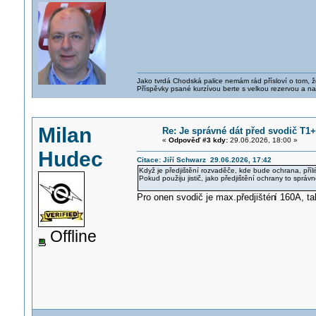
Jako tvrdá Chodská palice nemám rád přísloví o tom, ž
Příspěvky psané kurzívou berte s velkou rezervou a na
Milan
Re: Je správné dát před svodič T1+T
«
Odpověď #3 kdy:
29.06.2026, 18:00 »
Hudec
Citace: Jiří Schwarz 29.06.2026, 17:42
Když je předjištění rozvaděče, kde bude ochrana, příl
Pokud použiju jistič, jako předjištění ochrany to sprá
Pro onen svodič je max.předjištén
í 160A, t
Offline