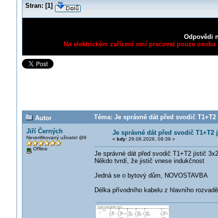
Stran:
[
1
]
Odpovědi n
Na elektrickém zařízení smí pracovat pouze osoba s
Téma: Je správné dát před svodič T1+T2 j
Autor
Jiří Černých
Je správné dát před svodič T1+T2 j
Neverifikovaný uživatel @6
«
kdy:
29.06.2026, 09:39 »
Offline
Je správné dát před svodič T1+T2 jistič 3x2
Někdo tvrdí, že jistič vnese indukčnost
Jedná se o bytový dům, NOVOSTAVBA
Délka přívodního kabelu z hlavního rozvad