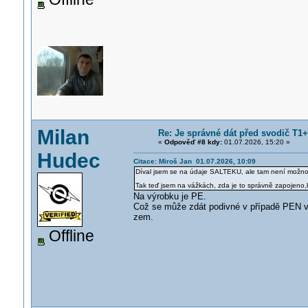
Milan
Re: Je správné dát před svodič T1+T
«
Odpověď #8 kdy:
01.07.2026, 15:20 »
Hudec
Citace: Miroš Jan 01.07.2026, 10:09
Díval jsem se na údaje SALTEKU, ale tam není možnos
Tak teď jsem na vážkách, zda je to správně zapojeno
Na výrobku je PE.
Což se může zdát podivné v případě PEN v 
zem.
Offline