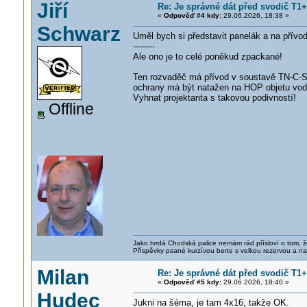
Jiří
Re: Je správné dát před svodič T1+T
«
Odpověď #4 kdy:
29.06.2026, 18:38 »
Schwarz
Uměl bych si představit panelák a na přívodu
--------
Ale ono je to celé poněkud zpackané!
Ten rozvaděč má přívod v soustavě TN-C-S,
ochrany má být natažen na HOP objetu vo
Vyhnat projektanta s takovou podivností!
Offline
Jako tvrdá Chodská palice nemám rád přísloví o tom, ž
Příspěvky psané kurzívou berte s velkou rezervou a na
Milan
Re: Je správné dát před svodič T1+T
«
Odpověď #5 kdy:
29.06.2026, 18:40 »
Hudec
Jukni na šéma, je tam 4x16, takže OK.