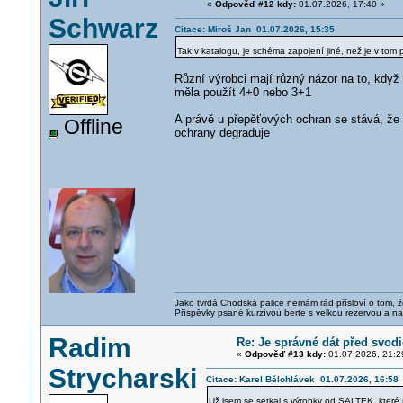
«
Odpověď #12 kdy:
01.07.2026, 17:40 »
Schwarz
Citace: Miroš Jan 01.07.2026, 15:35
Tak v katalogu, je schéma zapojení jiné, než je v tom 
Různí výrobci mají různý názor na to, když 
měla použít 4+0 nebo 3+1
A právě u přepěťových ochran se stává, že 
Offline
ochrany degraduje
Jako tvrdá Chodská palice nemám rád přísloví o tom, ž
Příspěvky psané kurzívou berte s velkou rezervou a na
Radim
Re: Je správné dát před svodi
«
Odpověď #13 kdy:
01.07.2026, 21:2
Strycharski
Citace: Karel Bělohlávek 01.07.2026, 16:58
Už jsem se setkal s výrobky od SALTEK, kter