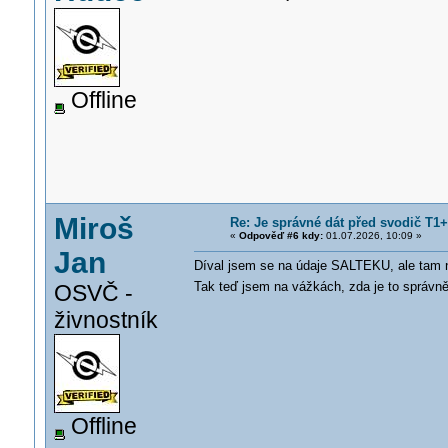
Offline
Miroš
Re: Je správné dát před svodič T1+T
«
Odpověď #6 kdy:
01.07.2026, 10:09 »
Jan
Díval jsem se na údaje SALTEKU, ale tam n
Tak teď jsem na vážkách, zda je to správn
OSVČ -
živnostník
Offline