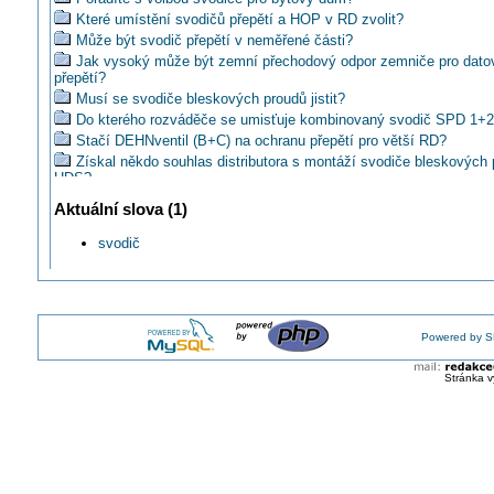
Které umístění svodičů přepětí a HOP v RD zvolit?
Může být svodič přepětí v neměřené části?
Jak vysoký může být zemní přechodový odpor zemniče pro dato
přepětí?
Musí se svodiče bleskových proudů jistit?
Do kterého rozváděče se umisťuje kombinovaný svodič SPD 1+2
Stačí DEHNventil (B+C) na ochranu přepětí pro větší RD?
Získal někdo souhlas distributora s montáží svodiče bleskových
HDS?
Může být připojení svodiče bleskových proudů delší než normou
Aktuální slova (1)
0,5m?
Víte o sortimentu přepěťových ochran série SCHRACK?
svodič
Ako spravne pripojit hlavny svodic prepetia?
Jaká je závislost mezi předjištěním svodiče a jeho svodovou sc
PHOENIX CONTACT: Výkonový komplet ochrany před bleskem
POWERTRAB
Lze zapojit přepětovku 1.řádu (svodič bleskových proudů) do ne
Powered by S
části?
Od kdy bude na svodičích uváděn činitel vlnolamu?
Stránka v
Obyčejný DEHNguard - precizně vyrobený svodič přepětí typ 2
PHOENIX CONTACT: První inteligentní svodič přepětí
Je možné zvodič prepätia pripojiť na montážny plech?
Jakou značku svodičů přepětí mám zvolit?
Jak by měly být v podružné rozvodnici připojeny svodiče přepětí