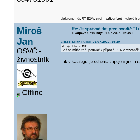
elektromontér, RT E2/A, strojní zařízení,průmyslové ins
Miroš
Re: Je správné dát před svodič T1+T
«
Odpověď #10 kdy:
01.07.2026, 15:35 »
Jan
Citace: Milan Hudec 01.07.2026, 15:20
Na výrobku je PE.
OSVČ -
Což se může zdát podivné v případě PEN v rozvaděči,
živnostník
Tak v katalogu, je schéma zapojení jiné, ne
Offline