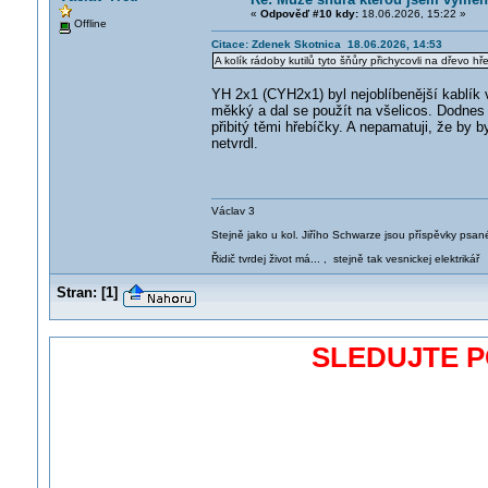
«
Odpověď #10 kdy:
18.06.2026, 15:22 »
Offline
Citace: Zdenek Skotnica 18.06.2026, 14:53
A kolík rádoby kutilů tyto šňůry přichycovli na dřevo hř
YH 2x1 (CYH2x1) byl nejoblíbenější kablík v 
měkký a dal se použít na všelicos. Dodnes 
přibitý těmi hřebíčky. A nepamatuji, že by 
netvrdl.
Václav 3
Stejně jako u kol. Jiřího Schwarze jsou příspěvky psané
Řidič tvrdej život má... , stejně tak vesnickej elektrikář
Stran:
[
1
]
SLEDUJTE 