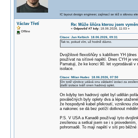
IC layout design engineer, zajímací se též o silovou ele
Václav Třetí
Re: Může šňůra kterou jsem vyměnil
«
Odpověď #7 kdy:
18.06.2026, 11:03 »
Offline
Citace: Jan Kelbich 18.06.2026, 09:31
Tak to, pokud vím, už hodně dávno.
Dvojžilové flexošňůry s kablíkem YH (dnes 
používat na síťové napětí. Dnes CYH je ved
Pamatuji, že ke konci 90. let vyprodávali v
isolace.
Citace: Milan Hudec 18.06.2026, 07:50
On totiž výrobce udává onu základní izolaci za zesíle
další izolace tváří onen hadrový oplet.
On kdyby ten hadrový oplet byl udělán pořád
poválečných byly oplety dva a lépe utažené 
že hospodyně kabel překroutí, vzniknou zlom
a nakonec se dá bez potíží dotknout měděn
P.S. V USA a Kanadě používají tyto dvojlinky
zesílenou a setkal jsem se i s provedením, ž
pohromadě. To mají napětí v síti pro běžné 