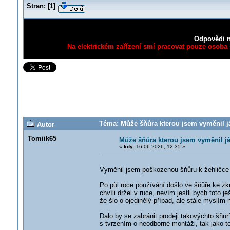
Stran:
[
1
]
Odpovědi n
Na elektrickém zařízení smí pracovat pouze osoba s
Téma: Může šňůra kterou jsem vyměnil já,
Autor
Tomiik65
Může šňůra kterou jsem vyměnil já,
«
kdy:
16.06.2026, 12:35 »
Vyměnil jsem poškozenou šňůru k žehličce
Po půl roce používání došlo ve šňůře ke zkr
chvíli držel v ruce, nevím jestli bych toto 
že šlo o ojedinělý případ, ale stále myslím
Dalo by se zabránit prodeji takovýchto šňů
s tvrzením o neodborné montáži, tak jako to 