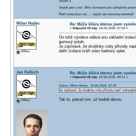
Václav 3
Stejně jako u kol. Jiřího Schwarze jsou příspěvky psané
Řidič tvrdej život má... , stejně tak vesnickej elektrikář
Milan Hudec
Re: Může šňůra kterou jsem vyměnil
«
Odpověď #5 kdy:
18.06.2026, 07:50 »
On totiž výrobce udává onu základní izolaci
gumový potah.
Je zajímavé, že dvojlinky coby přívody např
další izolace tváří onen hadrový oplet.
Offline
Jan Kelbich
Re: Může šňůra kterou jsem vyměnil
«
Odpověď #6 kdy:
18.06.2026, 09:31 »
Citace: Milan Hudec 18.06.2026, 07:50
Je zajímavé, že dvojlinky coby přívody např. trafopáje
Tak to, pokud vím, už hodně dávno.
Offline