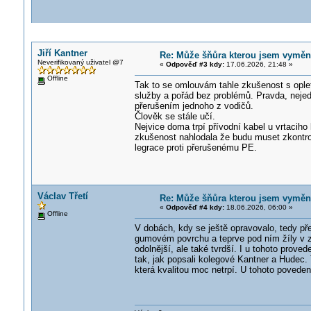
Jiří Kantner
Re: Může šňůra kterou jsem vyměnil
Neverifikovaný uživatel @7
«
Odpověď #3 kdy:
17.06.2026, 21:48 »
Offline
Tak to se omlouvám tahle zkušenost s ople
služby a pořád bez problémů. Pravda, neje
přerušením jednoho z vodičů.
Člověk se stále učí.
Nejvice doma trpí přívodní kabel u vrtaciho
zkušenost nahlodala že budu muset zkontrol
legrace proti přerušenému PE.
Václav Třetí
Re: Může šňůra kterou jsem vyměnil
«
Odpověď #4 kdy:
18.06.2026, 06:00 »
Offline
V dobách, kdy se ještě opravovalo, tedy pře
gumovém povrchu a teprve pod ním žíly v z
odolnější, ale také tvrdší. I u tohoto pro
tak, jak popsali kolegové Kantner a Hudec. T
která kvalitou moc netrpí. U tohoto povede