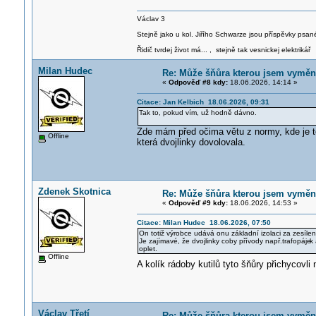
Václav 3
Stejně jako u kol. Jiřího Schwarze jsou příspěvky psané
Řidič tvrdej život má... , stejně tak vesnickej elektrikář
Milan Hudec
Re: Může šňůra kterou jsem vyměnil
«
Odpověď #8 kdy:
18.06.2026, 14:14 »
Citace: Jan Kelbich 18.06.2026, 09:31
Tak to, pokud vím, už hodně dávno.
Zde mám před očima větu z normy, kde je t
Offline
která dvojlinky dovolovala.
Zdenek Skotnica
Re: Může šňůra kterou jsem vyměnil
«
Odpověď #9 kdy:
18.06.2026, 14:53 »
Citace: Milan Hudec 18.06.2026, 07:50
On totiž výrobce udává onu základní izolaci za zesíle
Je zajímavé, že dvojlinky coby přívody např.trafopáje
k
oplet.
Offline
A kolík rádoby kutilů tyto šňůry přichycovl
Václav Třetí
Re: Může šňůra kterou jsem vyměnil