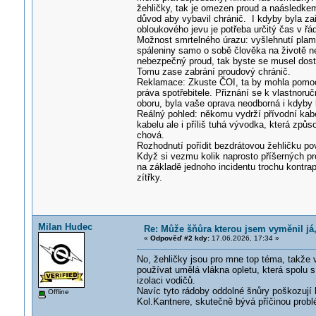
žehličky, tak je omezen proud a naásledkem
důvod aby vybavil chránič. I kdyby byla z
obloukového jevu je potřeba určitý čas v řá
Možnost smrtelného úrazu: vyšlehnutí plam
spáleniny samo o sobě člověka na životě ne
nebezpečný proud, tak byste se musel dost
Tomu zase zabrání proudový chránič.
Reklamace: Zkuste ČOI, ta by mohla pomoci,
práva spotřebitele. Přiznání se k vlastnoru
oboru, byla vaše oprava neodborná i kdyby 
Reálný pohled: někomu vydrží přívodní kabe
kabelu ale i příliš tuhá vývodka, která způs
chová.
Rozhodnutí pořídit bezdrátovou žehličku po
Když si vezmu kolik naprosto příšerných p
na základě jednoho incidentu trochu kontrap
zítřky.
Milan Hudec
Re: Může šňůra kterou jsem vyměnil já,
«
Odpověď #2 kdy:
17.06.2026, 17:34 »
No, žehličky jsou pro mne top téma, takže v
používat umělá vlákna opletu, která spol
izolaci vodičů.
Navíc tyto rádoby oddolné šnůry poškozují 
Offline
Kol.Kantnere, skutečně bývá příčinou probl