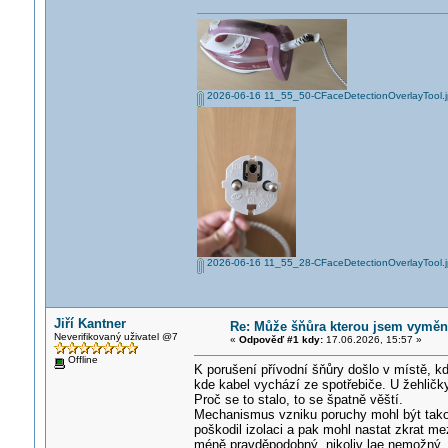
2026-06-16 11_55_50-CFaceDetectionOverlayTool.
2026-06-16 11_55_28-CFaceDetectionOverlayTool.
Jiří Kantner
Re: Může šňůra kterou jsem vyměnil
Neverifikovaný uživatel @7
«
Odpověď #1 kdy:
17.06.2026, 15:57 »
Offline
K porušení přívodní šňůry došlo v místě, 
kde kabel vychází ze spotřebiče. U žehlič
Proč se to stalo, to se špatně věští.
Mechanismus vzniku poruchy mohl být takový
poškodil izolaci a pak mohl nastat zkrat me
méně pravděpodobný, nikoliv lae nemožný. 