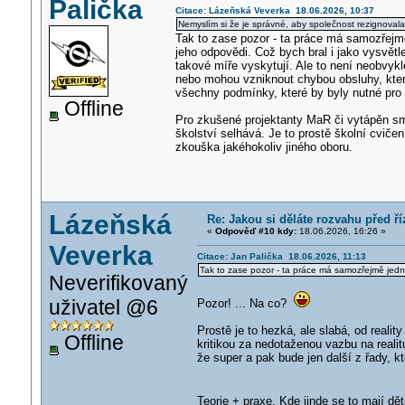
Palička
Citace: Lázeňská Veverka 18.06.2026, 10:37
Nemyslím si že je správné, aby společnost rezignovala 
Tak to zase pozor - ta práce má samozřejm
jeho odpovědi. Což bych bral i jako vysvětl
takové míře vyskytují. Ale to není neobvyk
nebo mohou vzniknout chybou obsluhy, kter
všechny podmínky, které by byly nutné pro k
Offline
Pro zkušené projektanty MaR či vytápěn smy
školství selhává. Je to prostě školní cvičen
zkouška jakéhokoliv jiného oboru.
Lázeňská
Re: Jakou si děláte rozvahu před ř
«
Odpověď #10 kdy:
18.06.2026, 16:26 »
Veverka
Citace: Jan Palička 18.06.2026, 11:13
Tak to zase pozor - ta práce má samozřejmě jedn
Neverifikovaný
uživatel @6
Pozor! ... Na co?
Prostě je to hezká, ale slabá, od realit
Offline
kritikou za nedotaženou vazbu na realit
že super a pak bude jen další z řady, k
Teorie + praxe. Kde jinde se to mají dě