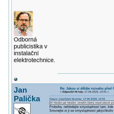
Odborná
publicistika v
instalační
elektrotechnice.
Jan
Re: Jakou si děláte rozvahu před
«
Odpověď #6 kdy:
17.06.2026, 14:51 »
Palička
Citace: Lázeňská Veverka 17.06.2026, 12:51
Ať hledám jak hledám, nevidím žádný smysl takové pr
Proboha, nehledejte smysluplnost tam, kde o
Srovnejte si ji se smysluplností jakýchkoli