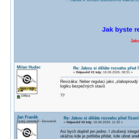
Jak byste r
Jako
Milan Hudec
Re: Jakou si děláte rozvahu před
«
Odpověď #1 kdy:
16.06.2026, 08:51 »
Revizáka: Neber regulaci jako „slaboproudý d
logiku bezpečných stavů
??
Offline
Jan Franěk
Re: Jakou si děláte rozvahu před říze
Český elektrikář - živnostník
«
Odpověď #2 kdy:
16.06.2026, 11:32 »
Asi bych doplnil jen jedno. I zkušený integ
ukážou kde je potřeba přidat, kde ubrat an