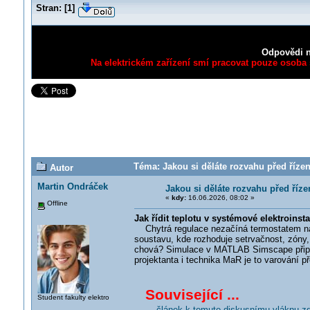
Stran:
[
1
]
Odpovědi n
Na elektrickém zařízení smí pracovat pouze osoba s
Téma: Jakou si děláte rozvahu před říze
Autor
Martin Ondráček
Jakou si děláte rozvahu před říz
«
kdy:
16.06.2026, 08:02 »
Offline
Jak řídit teplotu v systémové elektroinsta
Chytrá regulace nezačíná termostatem na 
soustavu, kde rozhoduje setrvačnost, zóny, 
chová? Simulace v MATLAB Simscape připom
projektanta i technika MaR je to varování př
Související ...
Student fakulty elektro
... článek k tomuto diskusnímu vláknu z