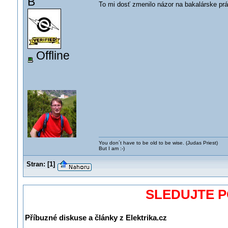
B
To mi dosť zmenilo názor na bakalárske prác
Offline
You don´t have to be old to be wise. (Judas Priest)
But I am :-)
Stran:
[
1
]
SLEDUJTE 
Příbuzné diskuse a články z Elektrika.cz