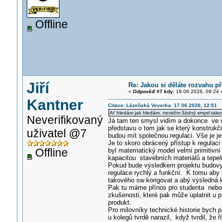
Offline
Jiří
Re: Jakou si děláte rozvahu p
«
Odpověď #7 kdy:
18.06.2026, 09:24 
Kantner
Citace: Lázeňská Veverka 17.06.2026, 12:51
Ať hledám jak hledám, nevidím žádný smysl tako
Neverifikovaný
Já tam ten smysl vidím a dokonce ve v
představu o tom jak se který konstrukčn
uživatel @7
budou mít společnou regulaci. Vše je 
Je to skoro obrácený přístup k regulac
Offline
byl matematický model velmi primitivní 
kapacitou stavebních materiálů a tepel
Pokud bude výsledkem projektu budovy t
regulace rychlý a funkční. K tomu aby
takového sw korigovat a abý výsledná ko
Pak tu máme přínos pro studenta nebo
zkušenosti, které pak může uplatnit u 
produkt.
Pro milovníky technické historie bych 
u kolegů tvrdě narazil, když tvrdil, že