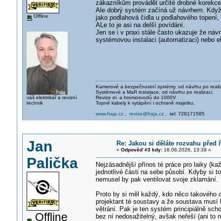
zákazníkům provádět určité drobné korekce
Ale dobrý systém začíná už návrhem. Když p
Offline
jako podlahová čidla u podlahového topení,
ALe to je asi na delší povídání.
Jen se i v praxi stále často ukazuje že náv
systémovou instalaci (automatizaci) nebo e
Kamerové a bezpečnostní systémy, od návrhu po realiz
Systémové a MaR instalace, od návrhu po realizaci.
váš elektrikář a revizní
Revize el. a hromosvodů do 1000V
technik
Topné kabely k vytápění i ochraně majetku.
www.fraja.cz
,
revize@fraja.cz
, tel: 728171585
Jan
Re: Jakou si děláte rozvahu před
«
Odpověď #3 kdy:
16.06.2026, 13:39 »
Palička
Nejzásadnější přínos té práce pro laiky (kaž
jednotlivé části na sebe působí. Kdyby si t
nemusel by pak ventilovat svoje zklamání.
Proto by si měl každý, kdo něco takového
projektant té soustavy a že soustava musí 
větrání. Pak je ten systém principiálně sch
Offline
bez ní nedosažitelný, avšak neřeší (ani to