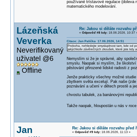
používané trístavové regulace (doleva 
matematického modelování.
Lázeňská
Re: Jakou si děláte rozvahu p
«
Odpověď #8 kdy:
18.06.2026, 10:37 
Veverka
Citace: Jan Palička 17.06.2026, 14:51
Proboha, nehledejte smysluplnost tam, kde od počá
Neverifikovaný
jakýchkoliv závěrečných zkoušek, které jste kdy ab
uživatel @6
Nemyslím si že je správné, aby společno
smyslu. Naopak si myslím, že školství 
pěstování přirozené lidské radosti z po
Offline
Jenže prakticky všechny možné studie u
zbytkem světa excelují. Pak naše (zde 
poznávání a učení v dětech prostě a j
chvostu tabulek, za banánovými repub
Takže naopak, hloupostán u nás v roc
Jan
Re: Jakou si děláte rozvahu před
«
Odpověď #9 kdy:
18.06.2026, 11:13 »