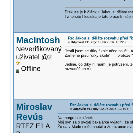
Diskuze je k článku: Jakou si děláte r
I z tohoto hlediska je tato práce k niče
MacIntosh
Re: Jakou si děláte rozvahu před ř
«
Odpověď #11 kdy:
19.06.2026, 13:22 »
Neverifikovaný
Jestli jsem se díky škole něco naučil, ta
uživatel @2
Záměrně píšu "díky škole", protože "ve
Jediné, co díky ní mám, je potrvzení, 
Offline
rozvaděčích =).
Miroslav
Re: Jakou si děláte rozvahu před
«
Odpověď #12 kdy:
22.06.2026, 13:49 »
Revús
Na margo bakaláriek:
Môj syn sa o svojej bakalárke vyjadril, že s
RTEZ E1 A,
Že sa v škole niečo naučil a že rozumie s