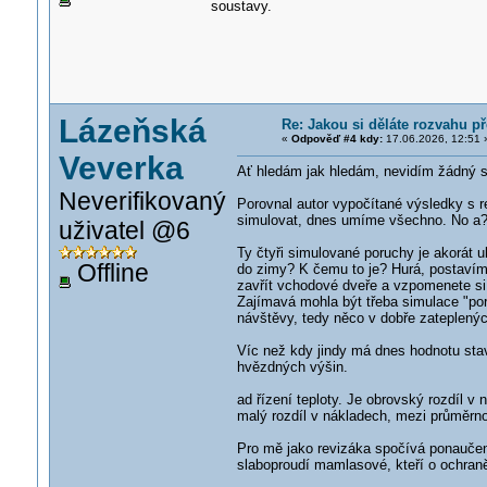
soustavy.
Lázeňská
Re: Jakou si děláte rozvahu p
«
Odpověď #4 kdy:
17.06.2026, 12:51 
Veverka
Ať hledám jak hledám, nevidím žádný s
Neverifikovaný
Porovnal autor vypočítané výsledky s 
simulovat, dnes umíme všechno. No a?
uživatel @6
Ty čtyři simulované poruchy je akorát 
Offline
do zimy? K čemu to je? Hurá, postaví
zavřít vchodové dveře a vzpomenete si 
Zajímavá mohla být třeba simulace "po
návštěvy, tedy něco v dobře zateplenýc
Víc než kdy jindy má dnes hodnotu stav
hvězdných výšin.
ad řízení teploty. Je obrovský rozdíl v
malý rozdíl v nákladech, mezi průměrno
Pro mě jako revizáka spočívá ponaučen
slaboproudí mamlasové, kteří o ochran