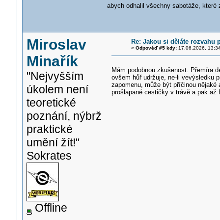
abych odhalil všechny sabotáže, které
Miroslav
Re: Jakou si děláte rozvahu 
«
Odpověď #5 kdy:
17.06.2026, 13:3
Minařík
Mám podobnou zkušenost. Přemíra deta
"Nejvyšším
ovšem hůř udržuje, ne-li vevýsledku p
zapomenu, může být příčinou nějaké an
úkolem není
prošlapané cestičky v trávě a pak až f
teoretické
poznání, nýbrž
praktické
umění žít!"
Sokrates
Offline