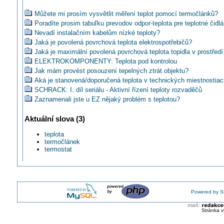
Můžete mi prosím vysvětlit měření teplot pomocí termočlánků?
Poradíte prosim tabuľku prevodov odpor-teplota pre teplotné čidlá
Nevadí instalačním kabelům nízké teploty?
Jaká je povolená povrchová teplota elektrospotřebičů?
Jaká je maximální povolená povrchová teplota topidla v prostře
ELEKTROKOMPONENTY: Teplota pod kontrolou
Jak mám provést posouzení tepelných ztrát objektu?
Aká je stanovená/doporučená teplota v technických miestnostia
SCHRACK: I. díl seriálu - Aktivní řízení teploty rozvaděčů
Zaznamenali jste u EZ nějaký problém s teplotou?
Jste spokojení se svým bezdotykovým teploměrem?
Aktuální slova (3)
Je nerovnoměrné rozložení teploty suchého transformátoru 1MVA
Přístroje Fluke 712B a 714B pro teplotní měření a kalibraci
teplota
TYMPOL: Teplotní relé PRM-10
termočlánek
FLUKE: Termokamera pro měření tělesné teploty
termostat
Jaký typ svítidla pro vyšší teploty zvolit do digestoře?
Poradíte s výběrem bez/kontaktního teploměru?
Jak vypočítat teplotu nebo výdrž sváru u zkratového proudu?
Termokamerové systémy Workswell ThermoInspector a WIRIS
Powered by S
Proč se stále přehřívá vodiče jedné fáze bioplynového generátor
Kalibrátor KA 7531 - simulátor teploty, napětí, proudu a frekvence
Stránka v
Tip na teploměr s rozhraním Ethernet (IP teploměr)
Co znamená údaj "Instalační teplota" v technických údajích výro