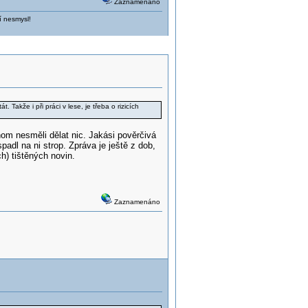
Zaznamenáno
í nesmysl!
akže i při práci v lese, je třeba o rizicích
hom nesměli dělat nic. Jakási pověrčivá
padl na ni strop. Zpráva je ještě z dob,
h) tištěných novin.
Zaznamenáno