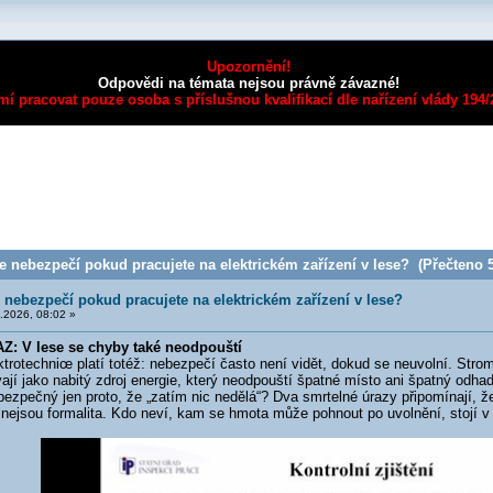
Upozornění!
Odpovědi na témata nejsou právně závazné!
mí pracovat pouze osoba s příslušnou kvalifikací dle nařízení vlády 194
 nebezpečí pokud pracujete na elektrickém zařízení v lese? (Přečteno 5
 nebezpečí pokud pracujete na elektrickém zařízení v lese?
.2026, 08:02 »
: V lese se chyby také neodpouští
trotechnic
e platí totéž: nebezpečí často není vidět, dokud se neuvolní. St
ají jako nabitý zdroj energie, který neodpouští špatné místo ani špatný odhad.
ezpečný jen proto, že „zatím nic nedělá“? Dva smrtelné úrazy připomínají, ž
 nejsou formalita. Kdo neví, kam se hmota může pohnout po uvolnění, stojí v