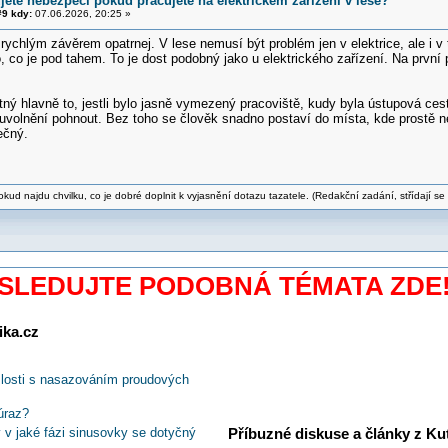
jete nebezpečí pokud pracujete na elektrickém zařízení v lese?
9 kdy:
07.06.2026, 20:25 »
 rychlým závěrem opatrnej. V lese nemusí být problém jen v elektrice, ale i
 co je pod tahem. To je dost podobný jako u elektrického zařízení. Na první 
ný hlavně to, jestli bylo jasně vymezený pracoviště, kudy byla ústupová cesta
volnění pohnout. Bez toho se člověk snadno postaví do místa, kde prostě nem
ečný.
ud najdu chvilku, co je dobré doplnit k vyjasnění dotazu tazatele. (Redakční zadání, střídají se tř
SLEDUJTE PODOBNÁ TÉMATA ZDE
ika.cz
islosti s nasazováním proudových
úraz?
Příbuzné diskuse a články z Kuti
 v jaké fázi sinusovky se dotyčný