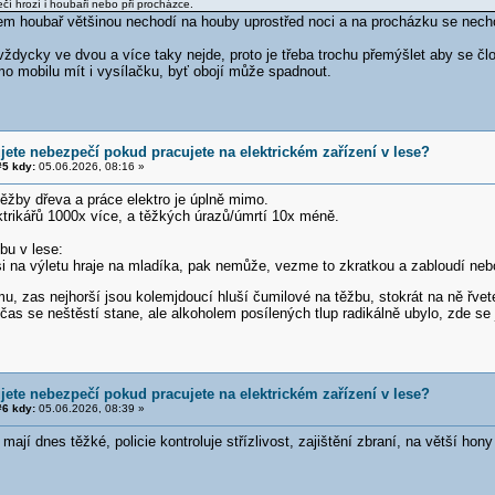
í hrozí i houbaři nebo při procházce.
m houbař většinou nechodí na houby uprostřed noci a na procházku se nech
ždycky ve dvou a více taky nejde, proto je třeba trochu přemýšlet aby se čl
 mobilu mít i vysílačku, byť obojí může spadnout.
jete nebezpečí pokud pracujete na elektrickém zařízení v lese?
5 kdy:
05.06.2026, 08:16 »
těžby dřeva a práce elektro je úplně mimo.
trikářů 1000x více, a těžkých úrazů/úmrtí 10x méně.
bu v lese:
i na výletu hraje na mladíka, pak nemůže, vezme to zkratkou a zabloudí nebo
u, zas nejhorší jsou kolemjdoucí hluší čumilové na těžbu, stokrát na ně řvete
čas se neštěstí stane, ale alkoholem posílených tlup radikálně ubylo, zde se
jete nebezpečí pokud pracujete na elektrickém zařízení v lese?
6 kdy:
05.06.2026, 08:39 »
 mají dnes těžké, policie kontroluje střízlivost, zajištění zbraní, na větší hon