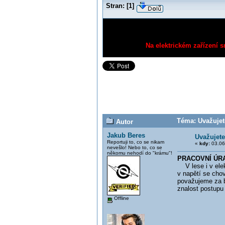
Stran:
[
1
]
Na elektrickém zařízení s
Téma: Uvažujete
Autor
Jakub Beres
Uvažujete
Reportuji to, co se nikam
«
kdy:
03.06
nevešlo! Nebo to, co se
někomu nehodí do "krámu"!
PRACOVNÍ ÚRAZ
V lese i v elek
v napětí se chov
považujeme za b
znalost postupu
Offline