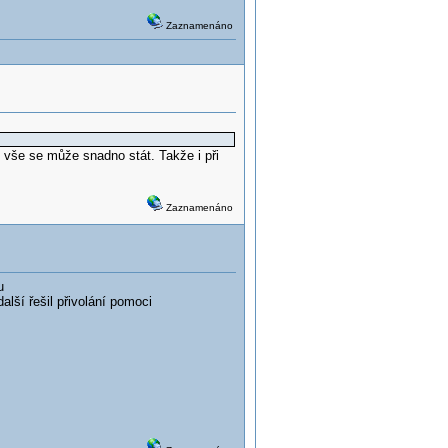
Zaznamenáno
 vše se může snadno stát. Takže i při
Zaznamenáno
u
další řešil přivolání pomoci