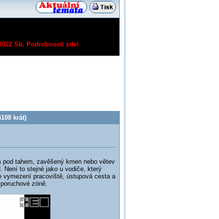
/2022 Sb.
Podrobnosti zde!
108 krát)
rom pod tahem, zavěšený kmen nebo větev
 Není to stejné jako u vodiče, který
e vymezení pracoviště, ústupová cesta a
 poruchové zóně.