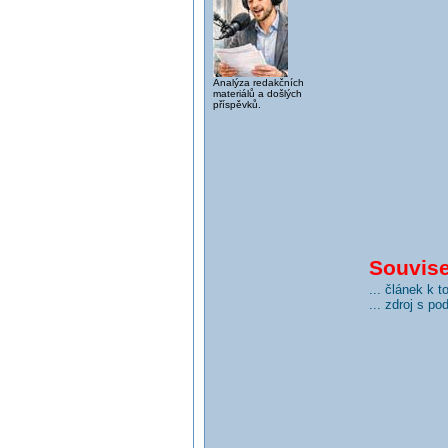
Analýza redakčních
materiálů a došlých
příspěvků.
Souvisej
... článek k 
... zdroj s p