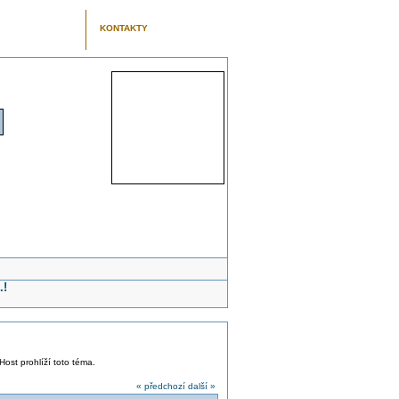
KONTAKTY
.!
Host prohlíží toto téma.
« předchozí
další »