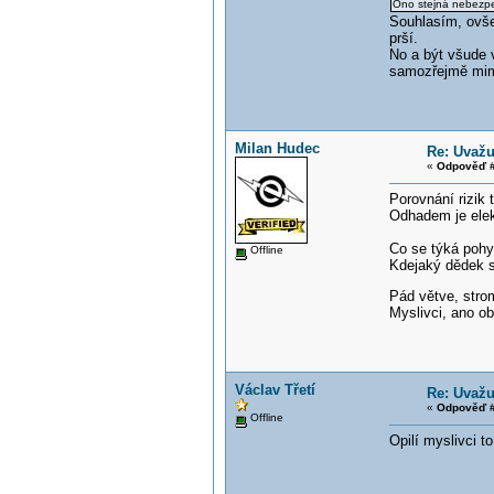
Ono stejná nebezpeč
Souhlasím, ovše
prší.
No a být všude v
samozřejmě mimo
Milan Hudec
Re: Uvažu
«
Odpověď #
Porovnání rizik 
Odhadem je elek
Co se týká pohy
Offline
Kdejaký dědek s
Pád větve, strom
Myslivci, ano ob
Václav Třetí
Re: Uvažu
«
Odpověď #
Offline
Opilí myslivci to