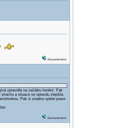
Zaznamenáno
bývá zpravidla na začátku honění. Pak
strachu a situace se opravdu zlepšila.
 samohonkou. Pak si snadno splete prase
ari.
Zaznamenáno