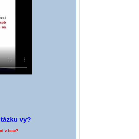
otázku vy?
ní v lese?