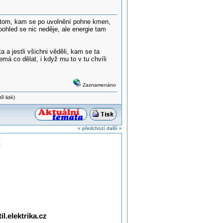
 v tom, kam se po uvolnění pohne kmen,
pohled se nic neděje, ale energie tam
 a jestli všichni věděli, kam se ta
á co dělat, i když mu to v tu chvíli
Zaznamenáno
i lidé)
« předchozí
další »
!
l.elektrika.cz