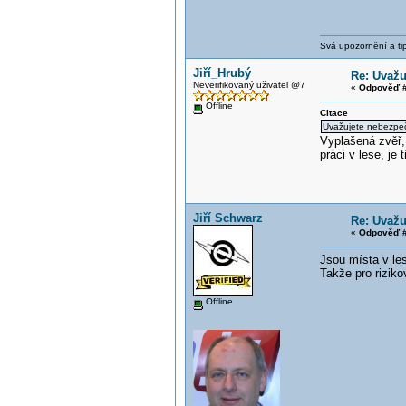
Svá upozornění a tip
Jiří_Hrubý
Re: Uvažu
Neverifikovaný uživatel @7
«
Odpověď #
Offline
Citace
Uvažujete nebezpečí
Vyplašená zvěř,
práci v lese, je 
Jiří Schwarz
Re: Uvažu
«
Odpověď #
Jsou místa v les
Takže pro rizikov
Offline