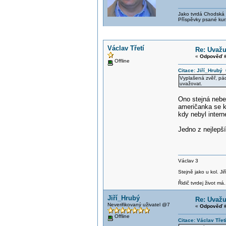
Jako tvrdá Chodská p
Příspěvky psané kur
Václav Třetí
Re: Uvažu
«
Odpověď #
Offline
Citace: Jiří_Hrubý
Vyplašená zvěř, pád 
uvažovat.
Ono stejná nebez
američanka se kd
kdy nebyl inter
Jedno z nejlepš
Václav 3
Stejně jako u kol. J
Řidič tvrdej život má.
Jiří_Hrubý
Re: Uvažu
Neverifikovaný uživatel @7
«
Odpověď #
Offline
Citace: Václav Třet