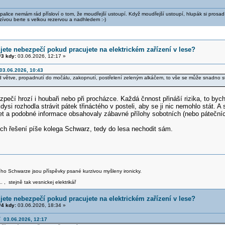
alice nemám rád přísloví o tom, že moudřejší ustoupí. Když moudřejší ustoupí, hlupák si prosad
zívou berte s velkou rezervou a nadhledem :-)
jete nebezpečí pokud pracujete na elektrickém zařízení v lese?
3 kdy:
03.06.2026, 12:17 »
 03.06.2026, 10:43
větve, propadnutí do močálu, zakopnutí, postřelení zeleným alkáčem, to vše se může snadno stát. T
pečí hrozí i houbaři nebo při procházce. Každá čnnost přináší rizika, to byc
ysi rozhodla strávit pátek třináctého v posteli, aby se ji nic nemohlo stát. A s
net a podobné informace obsahovaly zábavné přílohy sobotních (nebo pátečníc
ích řešení píše kolega Schwarz, tedy do lesa nechodit sám.
iřího Schwarze jsou příspěvky psané kurzivou myšleny ironicky.
.. , stejně tak vesnickej elektrikář
jete nebezpečí pokud pracujete na elektrickém zařízení v lese?
4 kdy:
03.06.2026, 18:34 »
í 03.06.2026, 12:17