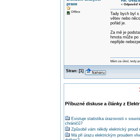
Re: Uvažu
praxe
«
Odpověď #
Offline
Tady bych byl s
větev nebo něco,
pořád je.
Za mě je podstat
hmota může po u
nepřijde nebezp
Mám za úkol, tedy pok
Stran:
[
1
]
Příbuzné diskuse a články z Elektr
Existuje statistika úrazovosti v souv
chráničů?
Způsobil vám někdy elektrický proud 
Má při úrazu elektrickým proudem vliv
dotkne?