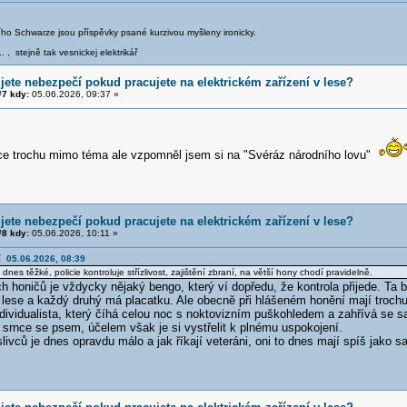
iřího Schwarze jsou příspěvky psané kurzivou myšleny ironicky.
.. , stejně tak vesnickej elektrikář
jete nebezpečí pokud pracujete na elektrickém zařízení v lese?
7 kdy:
05.06.2026, 09:37 »
ice trochu mimo téma ale vzpomněl jsem si na "Svéráz národního lovu"
jete nebezpečí pokud pracujete na elektrickém zařízení v lese?
8 kdy:
05.06.2026, 10:11 »
í 05.06.2026, 08:39
í dnes těžké, policie kontroluje střízlivost, zajištění zbraní, na větší hony chodí pravidelně.
 honičů je vždycky nějaký bengo, který ví dopředu, že kontrola přijede. Ta 
lese a každý druhý má placatku. Ale obecně při hlášeném honění mají trochu 
individualista, který číhá celou noc s noktovizním puškohledem a zahřívá se
 srnce se psem, účelem však je si vystřelit k plnému uspokojení.
vců je dnes opravdu málo a jak říkají veteráni, oni to dnes mají spíš jako saf