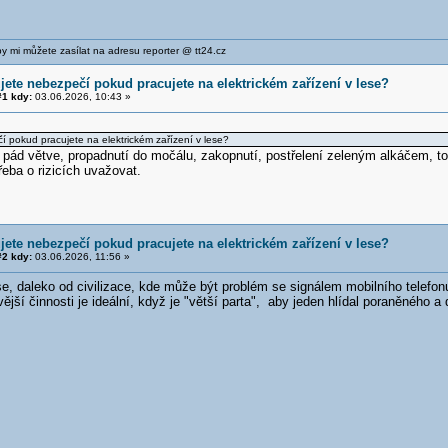
y mi můžete zasílat na adresu reporter @ tt24.cz
jete nebezpečí pokud pracujete na elektrickém zařízení v lese?
1 kdy:
03.06.2026, 10:43 »
 pokud pracujete na elektrickém zařízení v lese?
 pád větve, propadnutí do močálu, zakopnutí, postřelení zeleným alkáčem, to
třeba o rizicích uvažovat.
jete nebezpečí pokud pracujete na elektrickém zařízení v lese?
2 kdy:
03.06.2026, 11:56 »
e, daleko od civilizace, kde může být problém se signálem mobilního telefon
ější činnosti je ideální, když je "větší parta", aby jeden hlídal poraněného a 