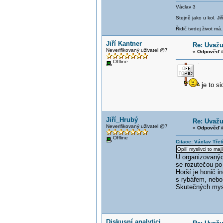
Václav 3
Stejně jako u kol. J
Řidič tvrdej život má.
Jiří Kantner
Re: Uvažu
Neverifikovaný uživatel @7
«
Odpověď #
Offline
je to s
Jiří_Hrubý
Re: Uvažu
Neverifikovaný uživatel @7
«
Odpověď #
Offline
Citace: Václav Třet
Opilí myslivci to maj
U organizovaných
se rozutečou po 
Horší je honič 
s rybářem, nebo
Skutečných mysli
Diskusní analytici