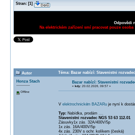
Stran:
[
1
]
Odpovědi n
Na elektrickém zařízení smí pracovat pouze osoba s
Téma: Bazar nabízí: Stavenistni rozvadec
Autor
Honza Stach
Bazar nabízí: Stavenistni rozvad
---------------
«
kdy:
20.02.2026, 09:57 »
Offline
V
elektrochnické
m BAZARu
je nyní k dostá
Typ:
Nabídka, prodám ....
Stavenistni rozvadec NGS 53 63 112.01
Zásuvky1x zás. 32A/400V/5p
1x zás. 16A/400V/5p
4x zás. 230V s ochr. kolíkem (česká)