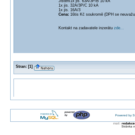
Jištění1x jis. 63A/3P/B 10 kA
1x jis. 32A/3P/C 10 kA
1x jis. 16A/3
Cena:
16tis Kč soukromě (DPH se neuvažu
Kontakt na zadavatele inzerátu
zde...
Stran:
[
1
]
Powered by S
Stránka v