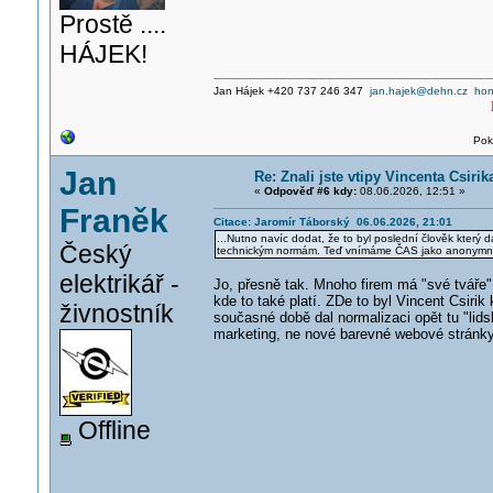
Prostě ....
HÁJEK!
Jan Hájek +420 737 246 347
jan.hajek@dehn.cz
hon
Pok
Jan
Re: Znali jste vtipy Vincenta Csiri
«
Odpověď #6 kdy:
08.06.2026, 12:51 »
Franěk
Citace: Jaromír Táborský 06.06.2026, 21:01
...Nutno navíc dodat, že to byl poslední člověk který dá
Český
technickým normám. Teď vnímáme ČAS jako anonymní ce
elektrikář -
Jo, přesně tak. Mnoho firem má "své tváře"
kde to také platí. ZDe to byl Vincent Csiri
živnostník
současné době dal normalizaci opět tu "lidsk
marketing, ne nové barevné webové stránky.
Offline