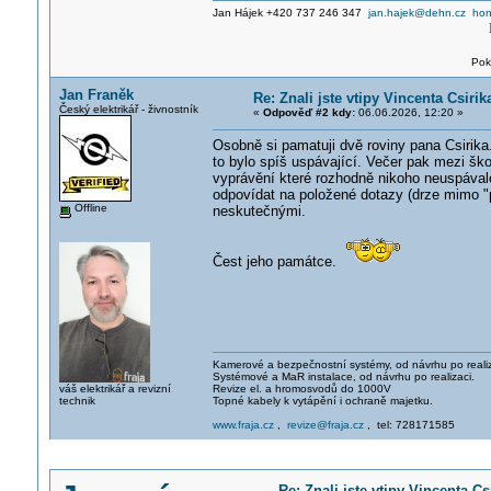
Jan Hájek +420 737 246 347
jan.hajek@dehn.cz
hon
Pok
Jan Franěk
Re: Znali jste vtipy Vincenta Csiri
Český elektrikář - živnostník
«
Odpověď #2 kdy:
06.06.2026, 12:20 »
Osobně si pamatuji dvě roviny pana Csirika.
to bylo spíš uspávající. Večer pak mezi ško
vyprávění které rozhodně nikoho neuspávalo
odpovídat na položené dotazy (drze mimo "p
Offline
neskutečnými.
Čest jeho památce.
Kamerové a bezpečnostní systémy, od návrhu po realiz
Systémové a MaR instalace, od návrhu po realizaci.
váš elektrikář a revizní
Revize el. a hromosvodů do 1000V
technik
Topné kabely k vytápění i ochraně majetku.
www.fraja.cz
,
revize@fraja.cz
, tel: 728171585
Re: Znali jste vtipy Vincenta Cs