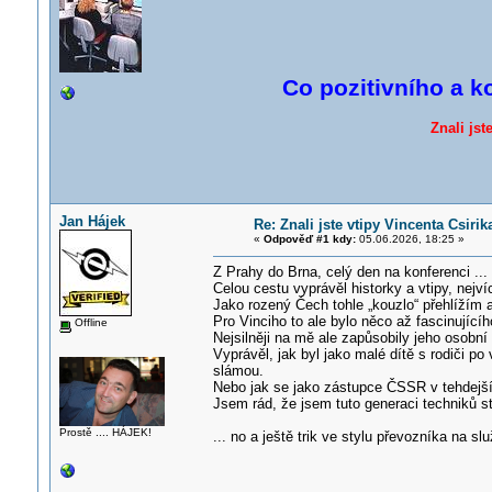
Co pozitivního a k
Znali jst
Jan Hájek
Re: Znali jste vtipy Vincenta Csiri
«
Odpověď #1 kdy:
05.06.2026, 18:25 »
Z Prahy do Brna, celý den na konferenci ...
Celou cestu vyprávěl historky a vtipy, nejv
Jako rozený Čech tohle „kouzlo“ přehlížím 
Pro Vinciho to ale bylo něco až fascinující
Offline
Nejsilněji na mě ale zapůsobily jeho osobn
Vyprávěl, jak byl jako malé dítě s rodiči p
slámou.
Nebo jak se jako zástupce ČSSR v tehdejší
Jsem rád, že jsem tuto generaci techniků sti
Prostě .... HÁJEK!
... no a ještě trik ve stylu převozníka na slu