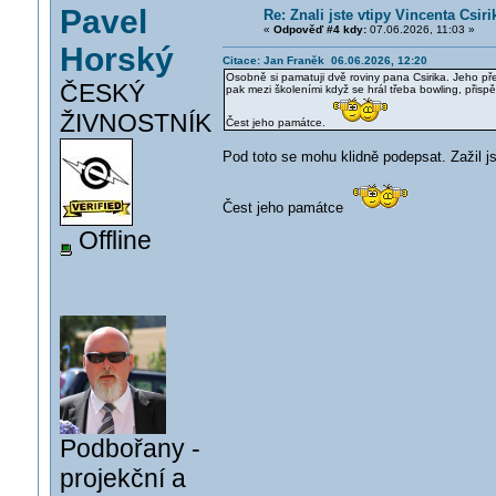
Pavel
Re: Znali jste vtipy Vincenta Csir
«
Odpověď #4 kdy:
07.06.2026, 11:03 »
Horský
Citace: Jan Franěk 06.06.2026, 12:20
Osobně si pamatuji dvě roviny pana Csirika. Jeho před
ČESKÝ
pak mezi školeními když se hrál třeba bowling, přis
ŽIVNOSTNÍK
Čest jeho památce.
Pod toto se mohu klidně podepsat. Zažil 
Čest jeho památce
Offline
Podbořany -
projekční a