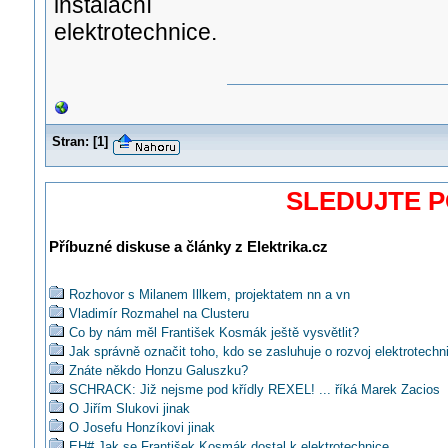
instalační
elektrotechnice.
Stran:
[
1
]
SLEDUJTE 
Příbuzné diskuse a články z Elektrika.cz
Rozhovor s Milanem Illkem, projektatem nn a vn
Vladimír Rozmahel na Clusteru
Co by nám měl František Kosmák ještě vysvětlit?
Jak správně označit toho, kdo se zasluhuje o rozvoj elektrotechn
Znáte někdo Honzu Galuszku?
SCHRACK: Již nejsme pod křídly REXEL! ... říká Marek Zacios
O Jiřím Slukovi jinak
O Josefu Honzíkovi jinak
EH# Jak se František Kosmák dostal k elektrotechnice