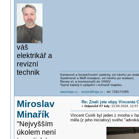
váš
elektrikář a
revizní
technik
Kamerové a bezpečnostní systémy, od návrhu po realiz
Systémové a MaR instalace, od návrhu po realizaci.
Revize el. a hromosvodů do 1000V
Topné kabely k vytápění i ochraně majetku.
www.fraja.cz
,
revize@fraja.cz
, tel: 728171585
Miroslav
Re: Znali jste vtipy Vincenta 
«
Odpověď #7 kdy:
13.06.2026, 12:57
Minařík
Vincent Csirik byl jeden z mnoha v ř
měla (z jeho iniciativy) svého "advok
"Nejvyšším
úkolem není