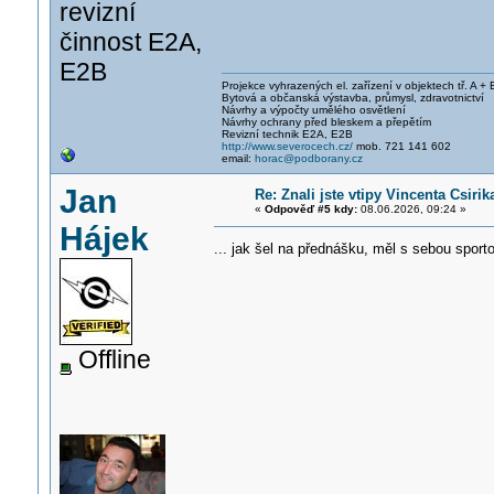
revizní
činnost E2A,
E2B
Projekce vyhrazených el. zařízení v objektech tř. A + 
Bytová a občanská výstavba, průmysl, zdravotnictví
Návrhy a výpočty umělého osvětlení
Návrhy ochrany před bleskem a přepětím
Revizní technik E2A, E2B
http://www.severocech.cz/
mob. 721 141 602
email:
horac@podborany.cz
Jan
Re: Znali jste vtipy Vincenta Csiri
«
Odpověď #5 kdy:
08.06.2026, 09:24 »
Hájek
... jak šel na přednášku, měl s sebou spor
Offline