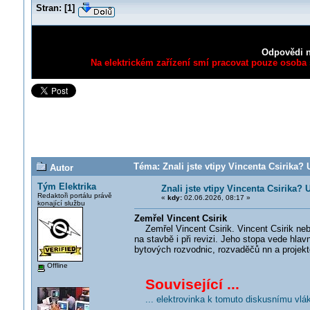
Stran:
[
1
]
Odpovědi n
Na elektrickém zařízení smí pracovat pouze osoba s
Téma: Znali jste vtipy Vincenta Csirika? 
Autor
Tým Elektrika
Znali jste vtipy Vincenta Csirika? 
Redaktoři portálu právě
«
kdy:
02.06.2026, 08:17 »
konající službu
Zemřel Vincent Csirik
Zemřel Vincent Csirik. Vincent Csirik nebyl
na stavbě i při revizi. Jeho stopa vede h
bytových rozvodnic, rozvaděčů nn a projekto
Offline
Související ...
... elektrovinka k tomuto diskusnímu vlá