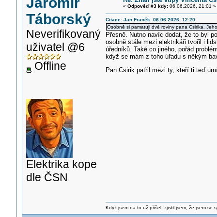
Jaromír
«
Odpověď #3 kdy:
06.06.2026, 21:01 »
Táborský
Citace: Jan Franěk 06.06.2026, 12:20
Osobně si pamatuji dvě roviny pana Csirika. Jeho 
Neverifikovaný
Přesně. Nutno navíc dodat, že to byl po
osobně stále mezi elektrikáři tvořil i
uživatel @6
úředníků. Také co jiného, pořád problém
když se mám z toho úřadu s někým bav
Offline
Pan Csirik patřil mezi ty, kteří ti teď u
Elektrika kope
dle ČSN
Když jsem na to už přišel, zjistil jsem, že jsem se s