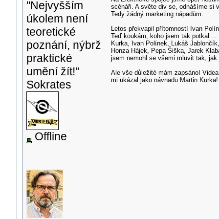
"Nejvyšším
scénáři. A světe div se, odnášíme si ví
Tedy žádný marketing nápadům.
úkolem není
Letos překvapil přítomností Ivan Pol
teoretické
Teď koukám, koho jsem tak potkal ...
poznání, nýbrž
Kurka, Ivan Polínek, Lukáš Jablončík
Honza Hájek, Pepa Šiška, Jarek Klaba
praktické
jsem nemohl se všemi mluvit tak, jak
umění žít!"
Ale vše důležité mám zapsáno! Videa 
mi ukázal jako návnadu Martin Kurka!
Sokrates
Offline