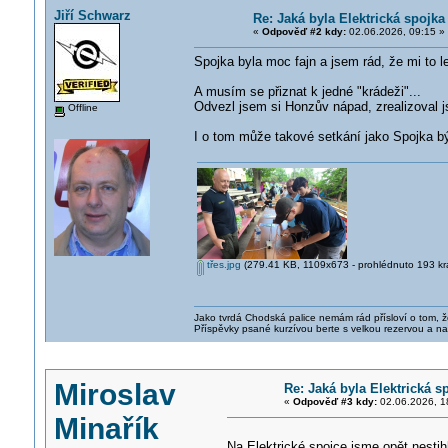
Jiří Schwarz
Re: Jaká byla Elektrická spojka
«
Odpověď #2 kdy:
02.06.2026, 09:15 »
Spojka byla moc fajn a jsem rád, že mi to le
A musím se přiznat k jedné "krádeži"...
Odvezl jsem si Honzův nápad, zrealizoval
Offline
I o tom může takové setkání jako Spojka bý
třes.jpg
(279.41 KB, 1109x673 - prohlédnuto 193 krá
Jako tvrdá Chodská palice nemám rád přísloví o tom, ž
Příspěvky psané kurzívou berte s velkou rezervou a na
Miroslav
Re: Jaká byla Elektrická s
«
Odpověď #3 kdy:
02.06.2026, 1
Minařík
Na Elektrické spojce jsme opět nesti