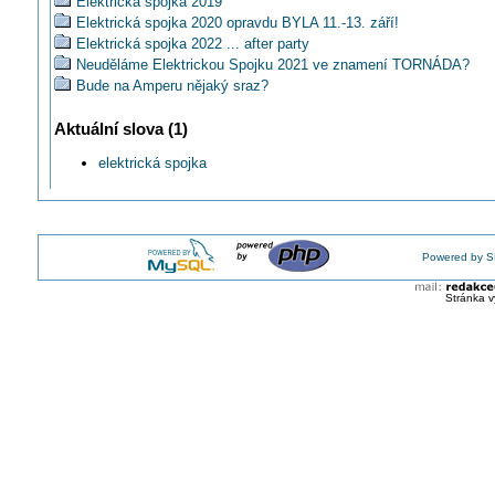
Elektrická spojka 2019
Elektrická spojka 2020 opravdu BYLA 11.-13. září!
Elektrická spojka 2022 ... after party
Neuděláme Elektrickou Spojku 2021 ve znamení TORNÁDA?
Bude na Amperu nějaký sraz?
Podrobnosti o konání ELEKTRICKÉ SPOJKY 2023
Aktuální slova (1)
Nezařadíme na příští Spojku (2024) test Detoxikační lázně?
Podrobnosti a termín ... Elektrická spojka 2026
elektrická spojka
Krátké ohlédnutí za Elektrickou spojkou 2025
Powered by S
Stránka v