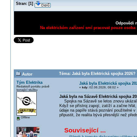
Stran:
[
1
]
Odpovědi n
Na elektrickém zařízení smí pracovat pouze osoba s
Téma: Jaká byla Elektrická spojka 2026? 
Autor
Tým Elektrika
Jaká byla Elektrická spojka 20
Redaktoři portálu právě
«
kdy:
02.06.2026, 08:02 »
konající službu
Jaká byla na Sázavě Elektrická spojka 20
Spojka na Sázavě se letos znovu ukázala,
Když se přístroj zapojí, zatíží a začne hřát
údaje na papíře stává poznání použitelné v pr
připustit, že realita bývá přesnější než před
Offline
Související ...
... článek k tomuto diskusnímu vláknu z