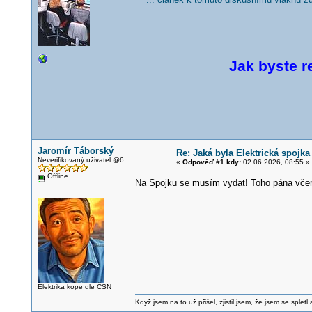
Jak byste r
Jaromír Táborský
Re: Jaká byla Elektrická spojka
Neverifikovaný uživatel @6
«
Odpověď #1 kdy:
02.06.2026, 08:55 »
Offline
Na Spojku se musím vydat! Toho pána včer
Elektrika kope dle ČSN
Když jsem na to už přišel, zjistil jsem, že jsem se spletl