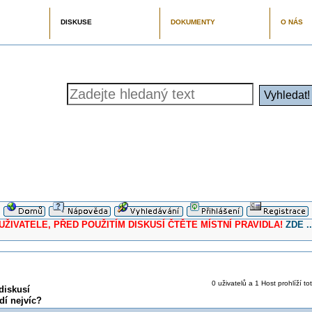
DISKUSE
DOKUMENTY
O NÁS
ELE, PŘED POUŽITÍM DISKUSÍ ČTĚTE MÍSTNÍ PRAVIDLA!
ZDE ..
0 uživatelů a 1 Host prohlíží to
diskusí
dí nejvíc?