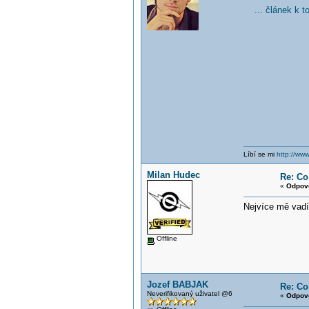
... článek k 
Líbí se mi
http://www
Milan Hudec
Re: Co
«
Odpov
Nejvíce mě vadí,
Offline
Jozef BABJAK
Re: Co
Neverifikovaný uživatel @6
«
Odpov