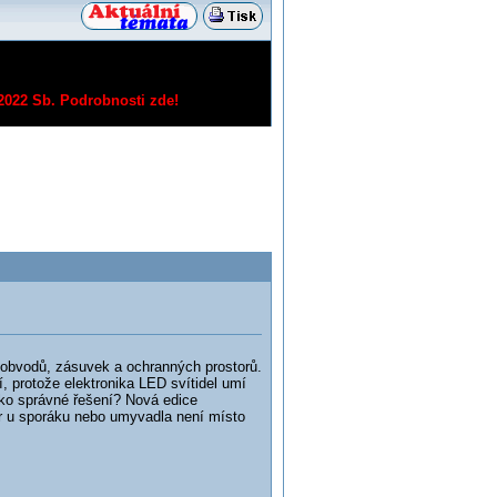
/2022 Sb.
Podrobnosti zde!
 obvodů, zásuvek a ochranných prostorů.
 protože elektronika LED svítidel umí
ako správné řešení? Nová edice
r u sporáku nebo umyvadla není místo