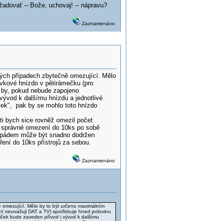
adovať -- Bože, uchovaj! -- nápravu?
Zaznamenáno
ých případech zbytečně omezující. Mělo
uvkové hnízdo v pětirámečku (pro
o by, pokud nebude zapojeno
vývod k dalšímu hnízdu a jednotlivé
vek", pak by se mohlo toto hnízdo
ti bych sice rovněž omezil počet
lo správné omezení do 10ks po sobě
ím pádem může být snadno dodržen
ření do 10ks přístrojů za sebou.
Zaznamenáno
 omezující. Mělo by to být určeno maximálním
yní neuvažuji DAT a TV) spotřebuje hned polovinu
iček bude zaveden přívod i vývod k dalšímu