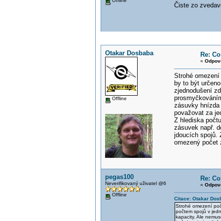
Offline
Čiste zo zvedavo
Otakar Dosbaba
Re: Co
«
Odpov
Strohé omezení 
by to být určeno
zjednodušení zd
prosmyčkováním j
Offline
zásuvky hnízda 
považovat za je
Z hlediska počtu
zásuvek např. d
jdoucích spojů.
omezený počet za
pegas100
Re: Co
Neverifikovaný uživatel @6
«
Odpov
Offline
Citace: Otakar Dos
Strohé omezení poč
počtem spojů v jedn
kapacity. Ale nemus