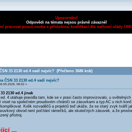
Upozornění!
Odpovědi na témata nejsou právně závazné!
mí pracovat pouze osoba s příslušnou kvalifikací dle nařízení vlády 194
ČSN 33 2130 ed.4 vadí nejvíc? (Přečteno 3686 krát)
 na ČSN 33 2130 ed.4 vadí nejvíc?
0.05.2026, 08:02 »
33 2130 ed.4 jinak
 4 utahuje pravidla tam, kde se v praxi často improvizovalo, u světelných
í viset na společném proudovém chrániči se zásuvkami a typ AC u nich končí,
omplikovat. Kolik rozvaděčů a projektů teď ukáže, že se starý zvyk tvářil j
ásuvkový obvod není počítání rámečků, ale skutečných zásuvek, a že prosto
ený přístroj.
ící ...