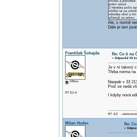
hnízdu a jednotlivé
jeden vývod.
Z hlediska počtu sp
ohlížet se na zmíně
několika větví a tí
přístrojů za sebou.
Ale, v normě ne
Dále je tam psán
František Šohajda
Re: Co ti na 
«
Odpověď #5 kd
Je v ní takový 
Třeba norma na 
Offline
Naopak v 33 213
Proč se nedá vš
RT E2-A
I kdyby nová ed
RT -EZ - elektroinst
Milan Hudec
Re: Co
«
Odpov