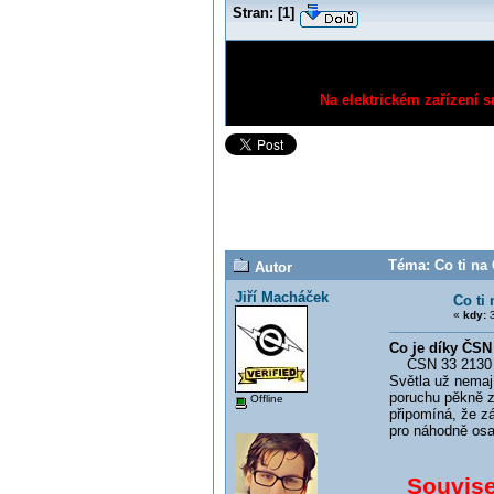
Stran:
[
1
]
Na elektrickém zařízení s
Téma: Co ti na 
Autor
Jiří Macháček
Co ti
«
kdy:
3
Co je díky ČSN 
ČSN 33 2130 ed.
Světla už nemaj
poruchu pěkně zk
Offline
připomíná, že z
pro náhodně osaz
Souvisej