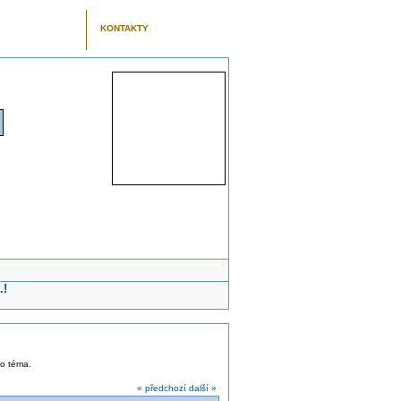
KONTAKTY
.!
to téma.
« předchozí
další »