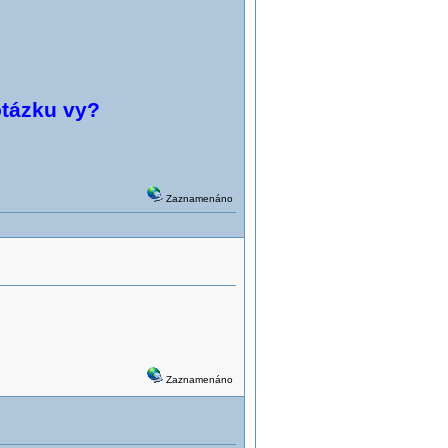
otázku vy?
Zaznamenáno
Zaznamenáno