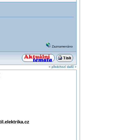
Zaznamenáno
« předchozí
další »
!
l.elektrika.cz