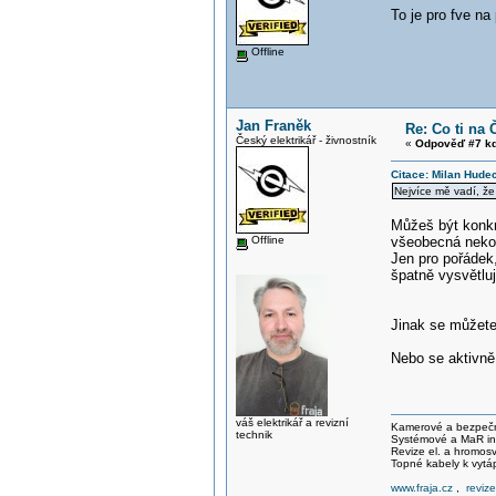
To je pro fve na
Offline
Jan Franěk
Re: Co ti na 
Český elektrikář - živnostník
«
Odpověď #7 kd
Citace: Milan Hude
Nejvíce mě vadí, že 
Můžeš být konkr
Offline
všeobecná nekon
Jen pro pořádek
špatně vysvětluj
Jinak se můžete
Nebo se aktivně 
váš elektrikář a revizní
Kamerové a bezpečno
technik
Systémové a MaR ins
Revize el. a hromo
Topné kabely k vytá
www.fraja.cz
,
reviz