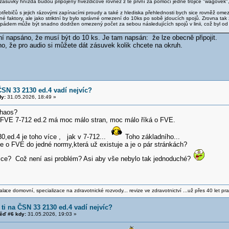
 zásuvky hnízda budou připojeny hvězdicově rovněž z té první za pomocí jedné trojice "wagovek
otřebičů s jejich rázovými zapínacími proudy a také z hlediska přehlednosti bych sice rovněž om
né faktory, ale jako striktní by bylo správné omezení do 10ks po sobě jdoucích spojů. Zrovna t
m pádem může být snadno dodržen omezený počet za sebou následujících spojů v linii, což byl od
ní napsáno, že musí být do 10 ks. Je tam napsán: že lze obecně připojit.
o, že pro audio si můžete dát zásuvek kolik chcete na okruh.
ČSN 33 2130 ed.4 vadí nejvíc?
y:
31.05.2026, 18:49 »
chaos?
FVE 7-712 ed.2 má moc málo stran, moc málo říká o FVE.
0,ed.4 je toho více , jak v 7-712...
Toho základního...
e o FVE do jedné normy,která už existuje a je o pár stránkách?
ice? Což není asi problém? Asi aby vše nebylo tak jednoduché?
ala
ce domovní, specializace na zdravotnické rozvody... revize ve zdravotnictví ...už přes 40 let pra
 ti na ČSN 33 2130 ed.4 vadí nejvíc?
ěď #6 kdy:
31.05.2026, 19:03 »