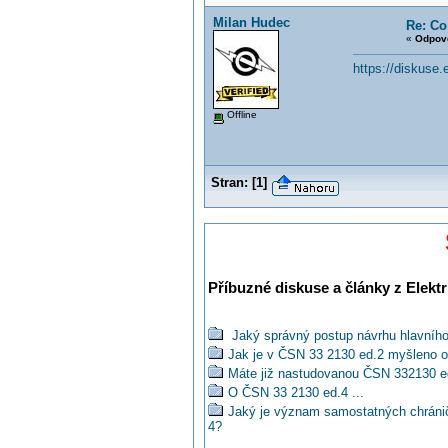
Milan Hudec
Re: Co
«
Odpov
https://diskuse.
Offline
Stran:
[
1
]
Příbuzné diskuse a články z Elektr
Jaký správný postup návrhu hlavního 
Jak je v ČSN 33 2130 ed.2 myšleno o
Máte již nastudovanou ČSN 332130 e
O ČSN 33 2130 ed.4 ...
Jaký je význam samostatných chránič
4?