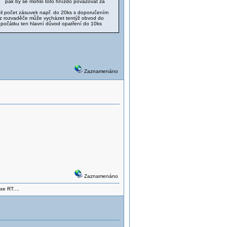
", pak by se mohlo toto hnízdo považovat za
ezil počet zásuvek např. do 20ks s doporučením
ak z rozvaděče může vycházet tentýž obvod do
 počátku ten hlavní důvod opatření do 10ks
Zaznamenáno
Zaznamenáno
xe RT....