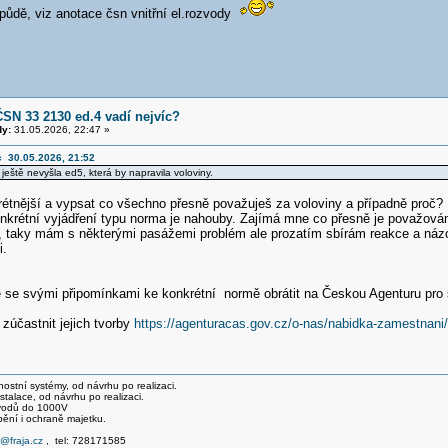
 půdě, viz anotace čsn vnitřní el.rozvody
ČSN 33 2130 ed.4 vadí nejvíc?
y:
31.05.2026, 22:47 »
c 30.05.2026, 21:52
ještě nevyšla ed5, která by napravila voloviny.
étnější a vypsat co všechno přesně považuješ za voloviny a případně proč?
krétní vyjádření typu norma je nahouby. Zajímá mne co přesně je považován
, taky mám s některými pasážemi problém ale prozatím sbírám reakce a názor
i.
 se svými připomínkami ke konkrétní normě obrátit na Českou Agenturu pro s
zúčastnit jejich tvorby
https://agenturacas.gov.cz/o-nas/nabidka-zamestnani/
stní systémy, od návrhu po realizaci.
talace, od návrhu po realizaci.
svodů do 1000V
pění i ochraně majetku.
e@fraja.cz
, tel: 728171585