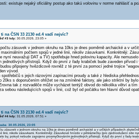
sti: existuje nejaký oficiálny postup ako takú
volovinu
v norme nahlásiť a pož
 ti na ČSN 33 2130 ed.4 vadí nejvíc?
ěď #3 kdy:
30.05.2026, 23:05 »
počtu zásuvek v jednom okruhu na 10ks je dnes poměrně archaické a v určit
 maximálním počtem spojů v jedné linii, nikoliv zásuvkami. Konkrétněji: Zás
e nyní neuvažuji DAT a TV) spotřebuje hned polovinu kapacity. Ale nemusel
ednotlivých přístrojů. Když do první z řady krabiček bude zaveden přívod i 
budou připojeny hvězdicově rovněž z té první za pomocí jedné trojice "wago
den vývod.
 spotřebičů s jejich rázovými zapínacími proudy a také z hlediska přehlednos
o 20ks s doporučením ohlížet se na zmíněné faktory, ale jako striktní by by
 Zrovna tak z rozvaděče může vycházet tentýž obvod do několika větví a t
 sebou následujících spojů v linii, což byl od počátku ten hlavní důvod opat
 ti na ČSN 33 2130 ed.4 vadí nejvíc?
ěď #4 kdy:
31.05.2026, 07:51 »
baba 30.05.2026, 23:05
tu zásuvek v jednom okruhu na 10ks je dnes poměrně archaické a v určitých případech zbytečně
é linii, nikoliv zásuvkami. Konkrétněji: Zásuvkové hnízdo v pětirámečku (pro zjednodušení zde n
elo by, pokud nebude zapojeno prosmyčkováním jednotlivých přístrojů. Když do první z řady krab