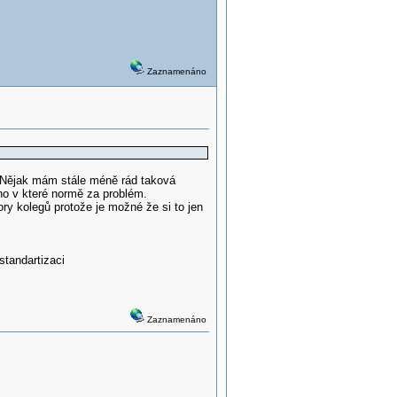
Zaznamenáno
 Nějak mám stále méně rád taková
o v které normě za problém.
y kolegů protože je možné že si to jen
tandartizaci
Zaznamenáno