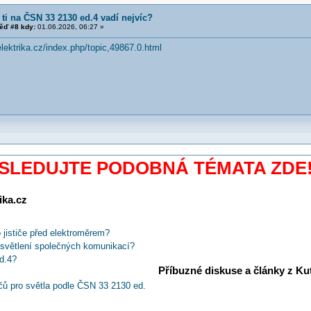
 ti na ČSN 33 2130 ed.4 vadí nejvíc?
ěď #8 kdy:
01.06.2026, 06:27 »
elektrika.cz/index.php/topic,49867.0.html
SLEDUJTE PODOBNÁ TÉMATA ZDE
ika.cz
jističe před elektroměrem?
světlení společných komunikací?
d.4?
Příbuzné diskuse a články z Kuti
ů pro světla podle ČSN 33 2130 ed.