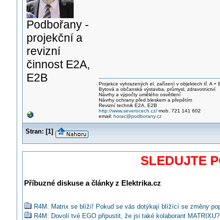
Podbořany -
projekční a
revizní
činnost E2A,
E2B
Projekce vyhrazených el. zařízení v objektech tř. A + 
Bytová a občanská výstavba, průmysl, zdravotnictví
Návrhy a výpočty umělého osvětlení
Návrhy ochrany před bleskem a přepětím
Revizní technik E2A, E2B
http://www.severocech.cz/
mob. 721 141 602
email:
horac@podborany.cz
Stran:
[
1
]
SLEDUJTE 
Příbuzné diskuse a články z Elektrika.cz
R4M: Matrix se blíží! Pokud se vás dotýkají blížící se změny pop
R4M: Dovolí tvé EGO připustit, že jsi také kolaborant MATRIXU?