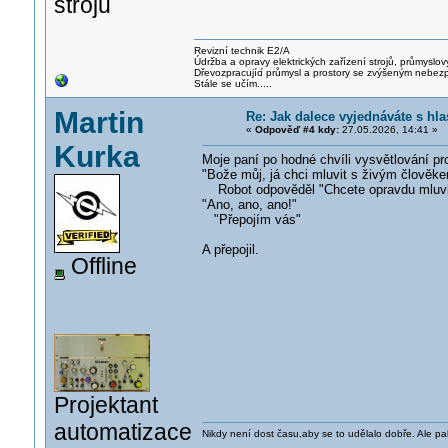
strojů
Revizní technik E2/A
Údržba a opravy elektrických zařízení strojů, průmyslov
Dřevozpracujíc
í průmysl a prostory se zvýšeným nebez
Stále se učím.....
Martin
Re: Jak dalece vyjednáváte s h
«
Odpověď #4 kdy:
27.05.2026, 14:41 »
Kurka
Moje paní po hodné chvíli vysvětlování pro
"Bože můj, já chci mluvit s živým člověke
Robot odpověděl "Chcete opravdu mluvi
"Ano, ano, ano!"
"Přepojím vás"
A přepojil.
Offline
Projektant
automatizace
Nikdy není dost času,aby se to udělalo dobře. Ale pa