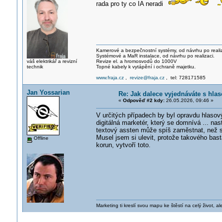
rada pro ty co IA neradi
Kamerové a bezpečnostní systémy, od návrhu po realiz
Systémové a MaR instalace, od návrhu po realizaci.
váš elektrikář a revizní
Revize el. a hromosvodů do 1000V
technik
Topné kabely k vytápění i ochraně majetku.
www.fraja.cz
,
revize@fraja.cz
, tel: 728171585
Jan Yossarian
Re: Jak dalece vyjednáváte s hl
«
Odpověď #2 kdy:
26.05.2026, 09:46 »
V určitých případech by byl opravdu hlasov
digitálná marketér, který se domnívá ... n
textový assten může spíš zaměstnat, než 
Musel jsem si ulevit, protože takového bast
Offline
korun, vytvoří toto.
Marketing ti kreslí svou mapu ke štěstí na celý život, al