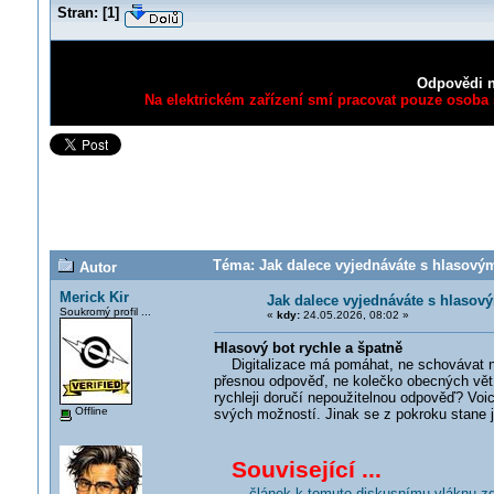
Stran:
[
1
]
Odpovědi n
Na elektrickém zařízení smí pracovat pouze osoba s
Téma: Jak dalece vyjednáváte s hlasový
Autor
Merick Kir
Jak dalece vyjednáváte s hlaso
Soukromý profil ...
«
kdy:
24.05.2026, 08:02 »
Hlasový bot rychle a špatně
Digitalizace má pomáhat, ne schovávat nezn
přesnou odpověď, ne kolečko obecných vět 
rychleji doručí nepoužitelnou odpověď? Voic
Offline
svých možností. Jinak se z pokroku stane j
Související ...
... článek k tomuto diskusnímu vláknu z