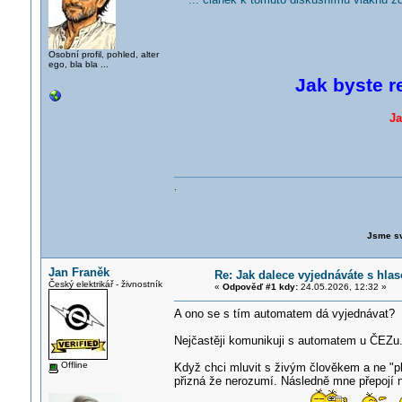
Osobní profil, pohled, alter
ego, bla bla ...
Jak byste r
Ja
.
Jsme sv
Jan Franěk
Re: Jak dalece vyjednáváte s hl
Český elektrikář - živnostník
«
Odpověď #1 kdy:
24.05.2026, 12:32 »
A ono se s tím automatem dá vyjednávat?
Nejčastěji komunikuji s automatem u ČEZu
Offline
Když chci mluvit s živým člověkem a ne "
přizná že nerozumí. Následně mne přepojí na