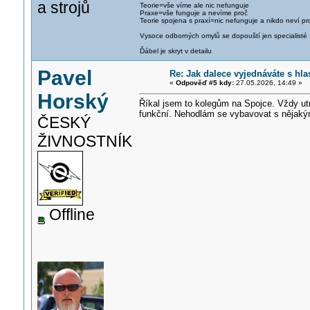
a strojů
Teorie=vše víme ale nic nefunguje
Praxe=vše funguje a nevíme proč
Teorie spojena s praxí=nic nefunguje a nikdo neví pr
Vysoce odborných omylů se dopouští jen specialisté
Ďábel je skryt v detailu
Pavel
Re: Jak dalece vyjednáváte s h
«
Odpověď #5 kdy:
27.05.2026, 14:49 »
Horský
Říkal jsem to kolegům na Spojce. Vždy ut
funkční. Nehodlám se vybavovat s nějak
ČESKÝ
ŽIVNOSTNÍK
Offline