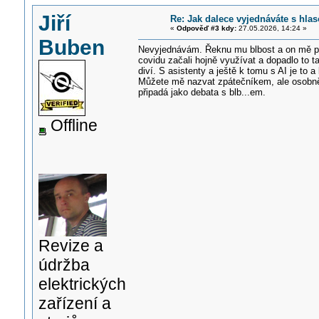
Jiří
Re: Jak dalece vyjednáváte s hl
«
Odpověď #3 kdy:
27.05.2026, 14:24 »
Buben
Nevyjednávám. Řeknu mu blbost a on mě pře
covidu začali hojně využívat a dopadlo to t
diví. S asistenty a ještě k tomu s AI je to 
Můžete mě nazvat zpátečníkem, ale osobně m
připadá jako debata s blb...em.
Offline
Revize a
údržba
elektrických
zařízení a