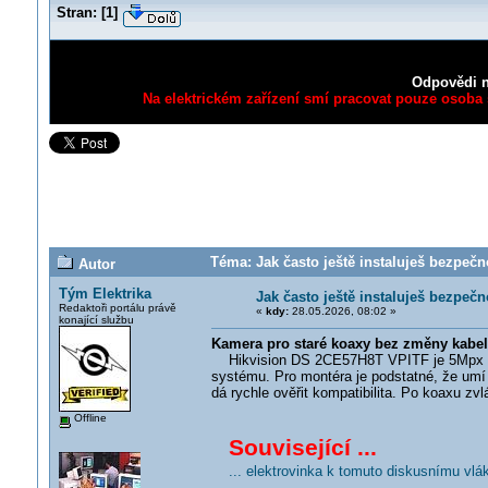
Stran:
[
1
]
Odpovědi n
Na elektrickém zařízení smí pracovat pouze osoba s
Téma: Jak často ještě instaluješ bezpeč
Autor
Tým Elektrika
Jak často ještě instaluješ bezpeč
Redaktoři portálu právě
«
kdy:
28.05.2026, 08:02 »
konající službu
Kamera pro staré koaxy bez změny kabe
Hikvision DS 2CE57H8T VPITF je 5Mpx anal
systému. Pro montéra je podstatné, že umí
dá rychle ověřit kompatibilita. Po koaxu zv
Offline
Související ...
... elektrovinka k tomuto diskusnímu vlá