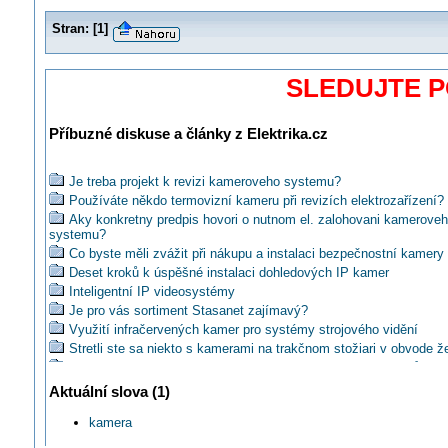
Stran:
[
1
]
SLEDUJTE 
Příbuzné diskuse a články z Elektrika.cz
Je treba projekt k revizi kameroveho systemu?
Používáte někdo termovizní kameru při revizích elektrozařízení?
Aky konkretny predpis hovori o nutnom el. zalohovani kamerove
systemu?
Co byste měli zvážit při nákupu a instalaci bezpečnostní kamery
Deset kroků k úspěšné instalaci dohledových IP kamer
Inteligentní IP videosystémy
Je pro vás sortiment Stasanet zajímavý?
Využití infračervených kamer pro systémy strojového vidění
Stretli ste sa niekto s kamerami na trakčnom stožiari v obvode ž
Jak zobrazovat více IP kamer na více kvadrantech monitorů?
Víte už o nových discích WD pro kamerové systémy?
Aktuální slova (1)
Jakou IP kameru mohu použít ve skladu hořlavin?
kamera
Jak ochráníte kamerové systémy před bleskem a přepětím?
Jaké použít kamery k zabezpečení objektu k ústředně Jablotron