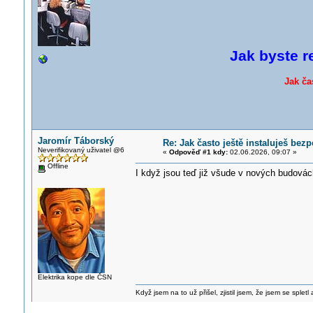
Jak byste r
Jak ča
Jaromír Táborský
Re: Jak často ještě instaluješ be
Neverifikovaný uživatel @6
«
Odpověď #1 kdy:
02.06.2026, 09:07 »
Offline
I když jsou teď již všude v nových budová
Elektrika kope dle ČSN
Když jsem na to už přišel, zjistil jsem, že jsem se spletl